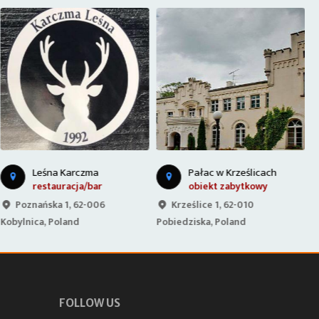
Leśna Karczma
Pałac w Krześlicach
restauracja/bar
obiekt zabytkowy
Poznańska 1, 62-006
Krześlice 1, 62-010
Kobylnica, Poland
Pobiedziska, Poland
P
FOLLOW US