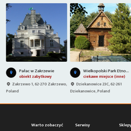
W
ielkopolski Park Etnograficzny w Dziekanowicach
Pałac w Zakrzewie
obiekt zabytkowy
ciekawe miejsce (inne)
Zakrzewo 1, 62-270 Zakrzewo,
Dziekanowice 23C, 62-261
Poland
Dziekanowice, Poland
Warto zobaczyć
Serwisy
Sklep