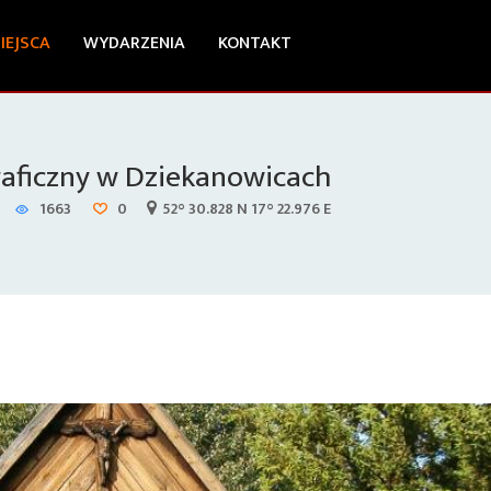
IEJSCA
WYDARZENIA
KONTAKT
raficzny w Dziekanowicach
1663
0
52° 30.828 N 17° 22.976 E