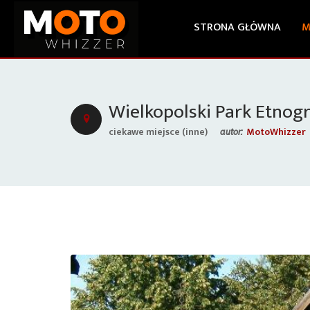
STRONA GŁÓWNA
M
Wielkopolski Park Etnog
ciekawe miejsce (inne)
MotoWhizzer
autor: