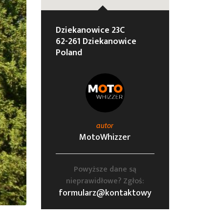
Dziekanowice 23C
62-261 Dziekanowice
Poland
autor
MotoWhizzer
Powyższe dane są
nieprawidłowe? Zgłoś:
formularz@kontaktowy