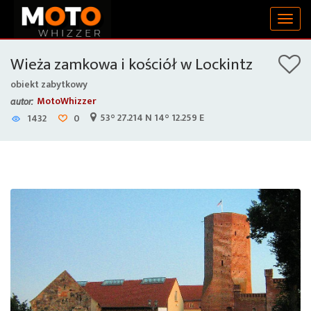
Togg
navig
Wieża zamkowa i kościół w Lockintz
obiekt zabytkowy
MotoWhizzer
autor:
53° 27.214 N 14° 12.259 E
1432
0