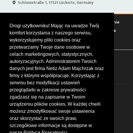
Schlossstraße 1, 17321 Löcknitz, Germany
Warto zobaczyć
Serwisy
Sklepy
Stacje paliw
Jedzenie
Drogi użytkowniku! Mając na uwadze Twój
Bary
Zakwaterowanie
Tory
Zloty
Rajdy
Spotkania
komfort korzystania z naszego serwisu,
Targi
Giełdy
Szkolenia
wykorzystujemy pliki cookies oraz
przetwarzamy Twoje dane osobowe w
celach marketingowych, statystycznych,
FOLLOW US
autoryzacyjnych. Administratorem Twoich
danych jest firma Netiz Adam Majchrzak oraz
firmy z którymi współpracuje. Korzystając z
serwisu bez modyfikacji ustawień
przeglądarki w zakresie prywatności
zgadzasz się na zapisanie w Twoim
urządzeniu plików cookies. W każdej chwili
możesz zmodyfikować swoje ustawienia
© 2026 by MotoWhizzer.com
oraz skorzystać ze swoich praw,
All rights reserved.
szczegółowe informacje są dostępne w
nasze Polityce Prywatności.
KONTAKT