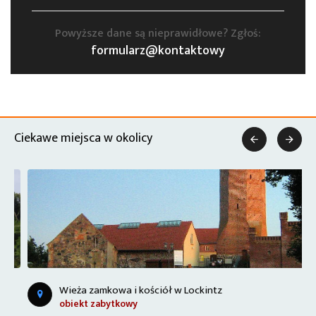
Powyższe dane są nieprawidłowe? Zgłoś:
formularz@kontaktowy
Ciekawe miejsca w okolicy


Wieża zamkowa i kościół w Lockintz
obiekt zabytkowy