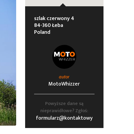
szlak czerwony 4
84-360 Łeba
Poland
autor
MotoWhizzer
Powyższe dane są
nieprawidłowe? Zgłoś:
formularz@kontaktowy