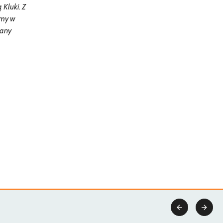
Kluki. Z
dmy w
iany

