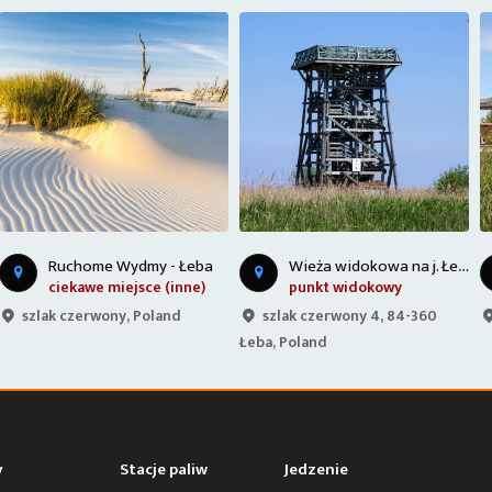
W
ieża widokowa na j. Łebsko
Łeba - Park Dinozaurów
punkt widokowy
ciekawe miejsce (inne)
szlak czerwony 4, 84-360
Kolonijna, 84-360, Poland
Łeba, Poland
y
Stacje paliw
Jedzenie