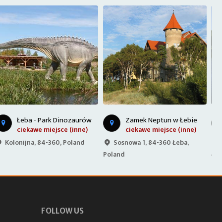
Zamek Neptun w Łebie
Port morski w Łebie
ciekawe miejsce (inne)
miejscowość turystyczna
Sosnowa 1, 84-360 Łeba,
Falochron zachodni, 84-360
Poland
Łeba, Poland
P
FOLLOW US