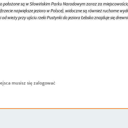
o położone są w Słowińskim Parku Narodowym zaraz za miejscowością 
o (trzecie największe jezioro w Polsce), widoczne są również ruchome wy
i od wieży przy ujściu rzeki Pustynki do jeziora Łebsko znajduje się drewn
ejsca musisz się
zalogować