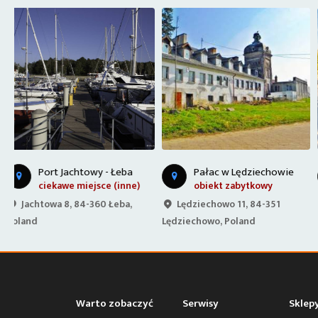
Pałac w Lędziechowie
Ruchome Wydmy - Łeba
obiekt zabytkowy
ciekawe miejsce (inne)
Lędziechowo 11, 84-351
szlak czerwony, Poland
Lędziechowo, Poland
Warto zobaczyć
Serwisy
Sklep