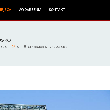
IEJSCA
WYDARZENIA
KONTAKT
bsko
1604
0
54° 45.184 N 17° 30.948 E