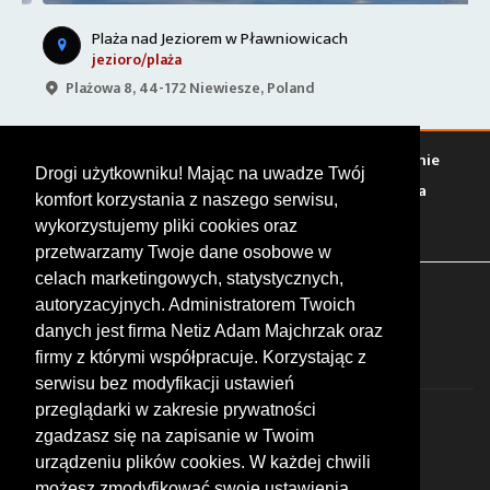
Plaża nad Jeziorem w Pławniowicach
jezioro/plaża
Plażowa 8, 44-172 Niewiesze, Poland
Warto zobaczyć
Serwisy
Sklepy
Stacje paliw
Jedzenie
Drogi użytkowniku! Mając na uwadze Twój
Bary
Zakwaterowanie
Tory
Zloty
Rajdy
Spotkania
komfort korzystania z naszego serwisu,
Targi
Giełdy
Szkolenia
wykorzystujemy pliki cookies oraz
przetwarzamy Twoje dane osobowe w
celach marketingowych, statystycznych,
FOLLOW US
autoryzacyjnych. Administratorem Twoich
danych jest firma Netiz Adam Majchrzak oraz
firmy z którymi współpracuje. Korzystając z
serwisu bez modyfikacji ustawień
przeglądarki w zakresie prywatności
zgadzasz się na zapisanie w Twoim
urządzeniu plików cookies. W każdej chwili
możesz zmodyfikować swoje ustawienia