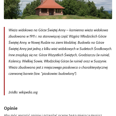
Wieża widokowa na Górze Świętej Anny – kamienna wieża widokowa
zbudowana w 1911 r. na stanowiącej część Wzgórz Włodzickich Górze
Świętej Anny, w Nowej Rudzie na ziemi kłodzkiej. Budowla na Górze
Świętej Anny jest jedną z kilku wież widokowych w Sudetach Środkowych.
Inne znajdują się na: Górze Wszystkich Świętych, Grodziszczu (w ruinie),
Kalenicy, Wielkiej Sowie, Włodzickiej Górze (w ruinie) oraz w Suszynie.
Wieża zbudowana jest z miejscowego piaskowca o charakterystycznej
czerwonej barwie (tzw. "piaskowiec budowlany").
źródło: wikipedia.org
Opinie
Aby móc wyrazić opinię i przesłać ocenę tego miejsca musisz