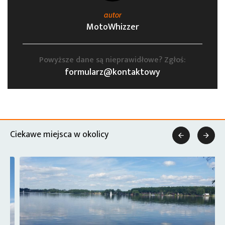
autor
MotoWhizzer
Powyższe dane są nieprawidłowe? Zgłoś:
formularz@kontaktowy
Ciekawe miejsca w okolicy

