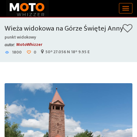
Togg
navig
Wieża widokowa na Górze Świętej Anny
punkt widokowy
MotoWhizzer
autor:
50° 27.056 N 18° 9.95 E
1800
0