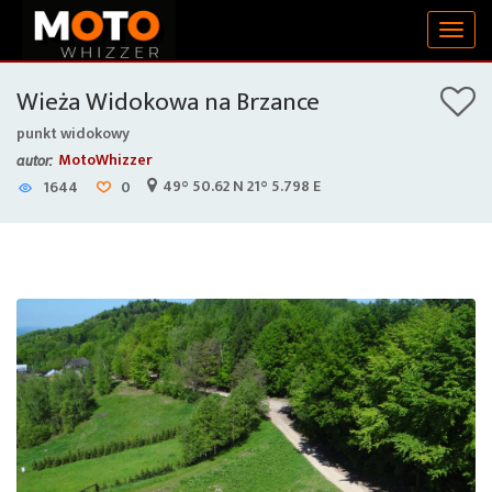
Togg
navig
Wieża Widokowa na Brzance
punkt widokowy
MotoWhizzer
autor:
49° 50.62 N 21° 5.798 E
1644
0