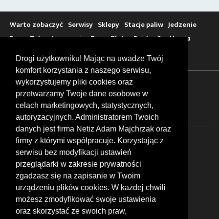
Warto zobaczyć
Serwisy
Sklepy
Stacje paliw
Jedzenie
Bary
Zakwaterowanie
Tory
Zloty
Rajdy
Spotkania
Targi
Giełdy
Szkolenia
Drogi użytkowniku! Mając na uwadze Twój
komfort korzystania z naszego serwisu,
wykorzystujemy pliki cookies oraz
FOLLOW US
przetwarzamy Twoje dane osobowe w
celach marketingowych, statystycznych,
autoryzacyjnych. Administratorem Twoich
danych jest firma Netiz Adam Majchrzak oraz
firmy z którymi współpracuje. Korzystając z
serwisu bez modyfikacji ustawień
przeglądarki w zakresie prywatności
zgadzasz się na zapisanie w Twoim
© 2026 by MotoWhizzer.com
urządzeniu plików cookies. W każdej chwili
All rights reserved.
możesz zmodyfikować swoje ustawienia
KONTAKT
oraz skorzystać ze swoich praw,
ul. Chopina 16, I piętro