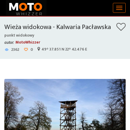
Togg
navig
Wieża widokowa - Kalwaria Pacławska
punkt widokowy
MotoWhizzer
autor:
49° 37.851 N 22° 42.476 E
2362
0