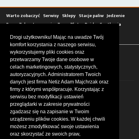
Warto zobaczyć
Serwisy
Sklepy
Stacje paliw
Jedzenie
Bary
Zakwaterowanie
Tory
Zloty
Rajdy
Spotkania
Targi
Giełdy
Szkolenia
Drogi użytkowniku! Mając na uwadze Twój
komfort korzystania z naszego serwisu,
wykorzystujemy pliki cookies oraz
FOLLOW US
przetwarzamy Twoje dane osobowe w
celach marketingowych, statystycznych,
autoryzacyjnych. Administratorem Twoich
danych jest firma Netiz Adam Majchrzak oraz
firmy z którymi współpracuje. Korzystając z
serwisu bez modyfikacji ustawień
przeglądarki w zakresie prywatności
zgadzasz się na zapisanie w Twoim
© 2026 by MotoWhizzer.com
urządzeniu plików cookies. W każdej chwili
All rights reserved.
możesz zmodyfikować swoje ustawienia
KONTAKT
oraz skorzystać ze swoich praw,
ul. Chopina 16, I piętro