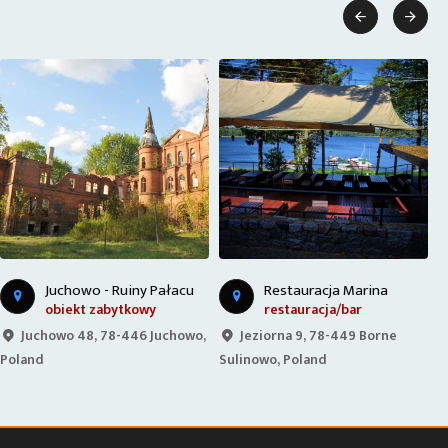


Juchowo - Ruiny Pałacu
Restauracja Marina
obiekt zabytkowy
restauracja/bar
Juchowo 48, 78-446 Juchowo,
Jeziorna 9, 78-449 Borne
Poland
Sulinowo, Poland
P