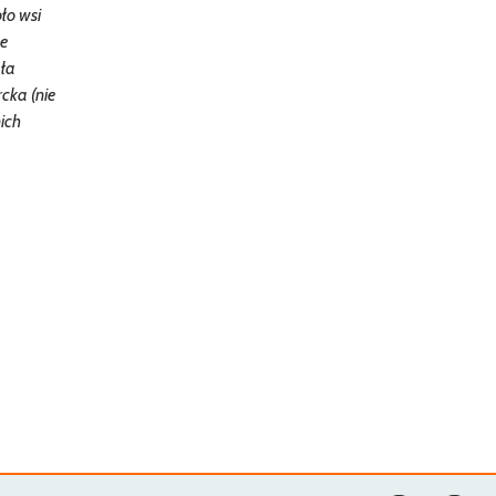
ło wsi
ce
ała
cka (nie
ich