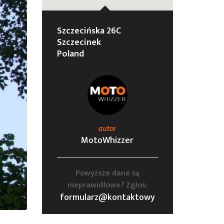
Szczecińska 26C
Szczecinek
Poland
autor
MotoWhizzer
Powyższe dane są
nieprawidłowe? Zgłoś:
formularz@kontaktowy