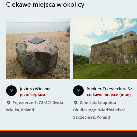
Ciekawe miejsca w okolicy
B
unkier Trzesiecki w Szczecinku - Panzerwerk 991
Jezioro Wielimie
jezioro/plaża
ciekawe miejsce (inne)
Pojezierze 9, 78-422 Gwda
Generała Leopolda
Wielka, Poland
Okulickiego "Niedźwiadka",
Szczecinek, Poland