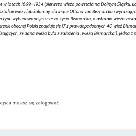
e w latach 1869–1934 (pierwsza wieża powstała na Dolnym Śląsku, ko
ształcie wieży lub kolumny, sławiące Ottona von Bismarcka i wyrażają
 typu wybudowano jeszcze za życia Bismarcka, a ostatnia wieża zost
renie obecnej Polski znajduje się 17 z prawdopodobnych 40 wież Bismar
jących, że dana wieża była z założenia „wieżą Bismarcka”). Jedna z n
ejsca musisz się
zalogować