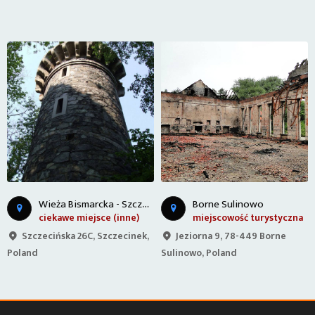
W
ieża Bismarcka - Szczecinek
Borne Sulinowo
ciekawe miejsce (inne)
miejscowość turystyczna
Szczecińska 26C, Szczecinek,
Jeziorna 9, 78-449 Borne
Poland
Sulinowo, Poland