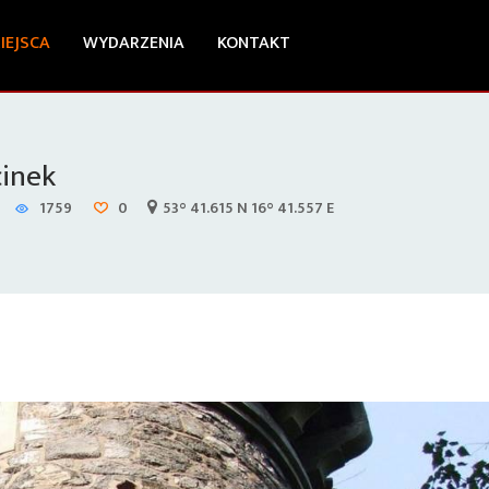
IEJSCA
WYDARZENIA
KONTAKT
cinek
1759
0
53° 41.615 N 16° 41.557 E