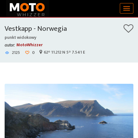
Togg
navig
Vestkapp - Norwegia
punkt widokowy
MotoWhizzer
autor:
62° 11.212 N 5° 7.541 E
2125
0