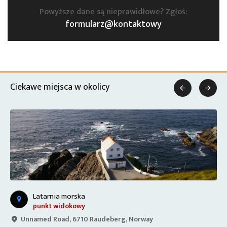
Powyższe dane są nieprawidłowe? Zgłoś:
formularz@kontaktowy
Ciekawe miejsca w okolicy


Latarnia morska
punkt widokowy
Unnamed Road, 6710 Raudeberg, Norway