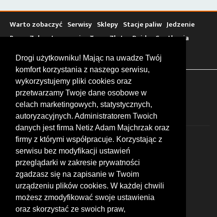
Warto zobaczyć
Serwisy
Sklepy
Stacje paliw
Jedzenie
Bary
Zakwaterowanie
Tory
Zloty
Rajdy
Spotkania
Targi
Giełdy
Szkolenia
Drogi użytkowniku! Mając na uwadze Twój
komfort korzystania z naszego serwisu,
wykorzystujemy pliki cookies oraz
FOLLOW US
przetwarzamy Twoje dane osobowe w
celach marketingowych, statystycznych,
autoryzacyjnych. Administratorem Twoich
danych jest firma Netiz Adam Majchrzak oraz
firmy z którymi współpracuje. Korzystając z
serwisu bez modyfikacji ustawień
przeglądarki w zakresie prywatności
zgadzasz się na zapisanie w Twoim
© 2026 by MotoWhizzer.com
urządzeniu plików cookies. W każdej chwili
All rights reserved.
możesz zmodyfikować swoje ustawienia
KONTAKT
oraz skorzystać ze swoich praw,
ul. Chopina 16, I piętro