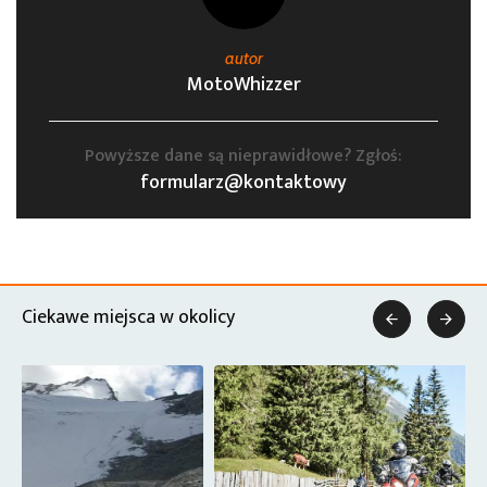
autor
MotoWhizzer
Powyższe dane są nieprawidłowe? Zgłoś:
formularz@kontaktowy
Ciekawe miejsca w okolicy

