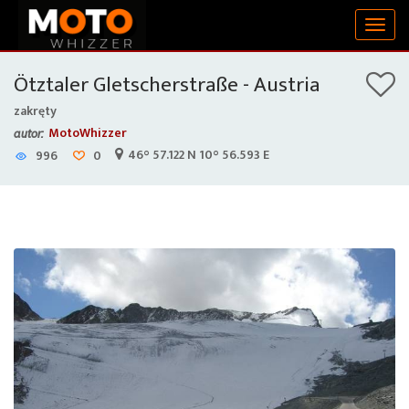
Togg
navig
Ötztaler Gletscherstraße - Austria
zakręty
MotoWhizzer
autor:
46° 57.122 N 10° 56.593 E
996
0