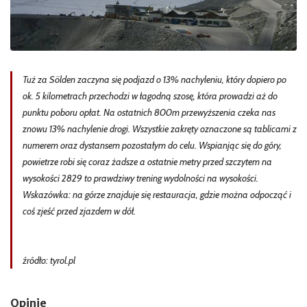
Tuż za Sölden zaczyna się podjazd o 13% nachyleniu, który dopiero po
ok. 5 kilometrach przechodzi w łagodną szosę, która prowadzi aż do
punktu poboru opłat. Na ostatnich 800m przewyższenia czeka nas
znowu 13% nachylenie drogi. Wszystkie zakręty oznaczone są tablicami z
numerem oraz dystansem pozostałym do celu. Wspianjąc się do góry,
powietrze robi się coraz żadsze a ostatnie metry przed szczytem na
wysokości 2829 to prawdziwy trening wydolności na wysokości.
Wskazówka: na górze znajduje się restauracja, gdzie można odpocząć i
coś zjeść przed zjazdem w dół.
źródło: tyrol.pl
Opinie