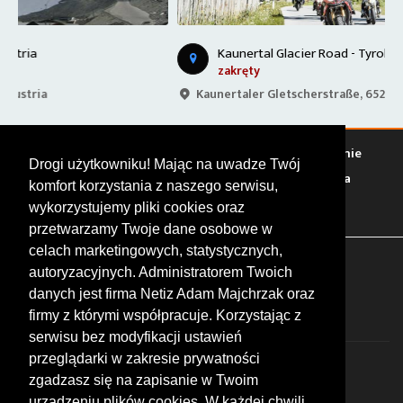
Kaunertal Glacier Road - Tyrol, Austria
zakręty
Kaunertaler Gletscherstraße, 6524, Austria
Warto zobaczyć
Serwisy
Sklepy
Stacje paliw
Jedzenie
Drogi użytkowniku! Mając na uwadze Twój
Bary
Zakwaterowanie
Tory
Zloty
Rajdy
Spotkania
komfort korzystania z naszego serwisu,
Targi
Giełdy
Szkolenia
wykorzystujemy pliki cookies oraz
przetwarzamy Twoje dane osobowe w
celach marketingowych, statystycznych,
FOLLOW US
autoryzacyjnych. Administratorem Twoich
danych jest firma Netiz Adam Majchrzak oraz
firmy z którymi współpracuje. Korzystając z
serwisu bez modyfikacji ustawień
przeglądarki w zakresie prywatności
zgadzasz się na zapisanie w Twoim
urządzeniu plików cookies. W każdej chwili