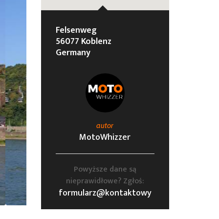
Felsenweg
56077 Koblenz
Germany
autor
MotoWhizzer
Powyższe dane są
nieprawidłowe? Zgłoś:
formularz@kontaktowy