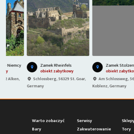
Z
amek Stolzenfels - Niemcy
y
Zamek Rheinfels
obiekt zabytkowy
obiekt zabytkowy
Schlossberg, 56329 St. Goar,
Am Schlossweg, 56075
Germany
Koblenz, Germany
Warto zobaczyć
Serwisy
Sklep
Bary
Zakwaterowanie
Tory