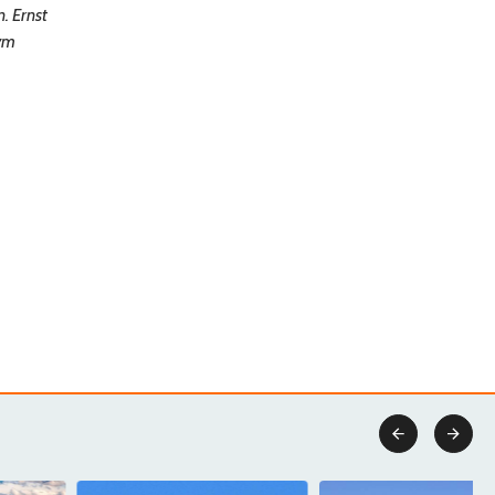
. Ernst
wym

