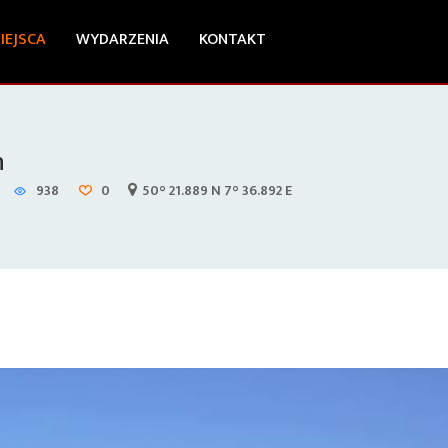
IEJSCA
WYDARZENIA
KONTAKT
n
938
0
50° 21.889 N 7° 36.892 E