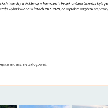
uskich twierdzy w Koblencji w Niemczech. Projektantami twierdzy byli: gen
 została wybudowana w latach 1817-1828, na wysokim wzgórzu na pra
ejsca musisz się
zalogować