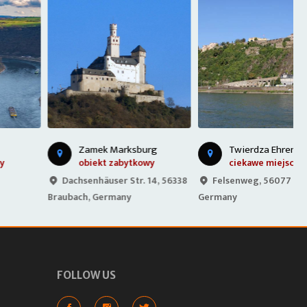
Zamek Marksburg
Twierdza Ehrenbreitstein
obiekt zabytkowy
ciekawe miejsce (inne)
Dachsenhäuser Str. 14, 56338
Felsenweg, 56077 Koblenz,
Braubach, Germany
Germany
G
FOLLOW US