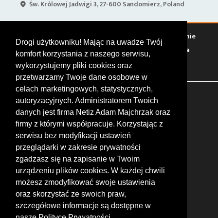
Św. Królowej Jadwigi 3, 27-600 Sandomierz, Poland
Warto zobaczyć
Serwisy
Sklepy
Stacje paliw
Jedzenie
Drogi użytkowniku! Mając na uwadze Twój
Bary
Zakwaterowanie
Tory
Zloty
Rajdy
Spotkania
komfort korzystania z naszego serwisu,
Targi
Giełdy
Szkolenia
wykorzystujemy pliki cookies oraz
przetwarzamy Twoje dane osobowe w
celach marketingowych, statystycznych,
FOLLOW US
autoryzacyjnych. Administratorem Twoich
danych jest firma Netiz Adam Majchrzak oraz
firmy z którymi współpracuje. Korzystając z
serwisu bez modyfikacji ustawień
przeglądarki w zakresie prywatności
zgadzasz się na zapisanie w Twoim
urządzeniu plików cookies. W każdej chwili
możesz zmodyfikować swoje ustawienia
© 2026 by MotoWhizzer.com
oraz skorzystać ze swoich praw,
All rights reserved.
szczegółowe informacje są dostępne w
nasze Polityce Prywatności.
KONTAKT