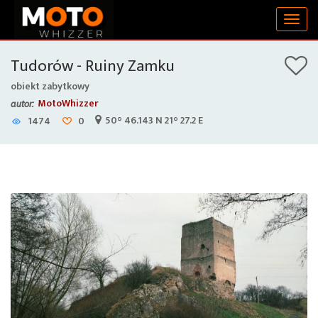
Togg
navig
Tudorów - Ruiny Zamku
obiekt zabytkowy
MotoWhizzer
autor:
50° 46.143 N 21° 27.2 E
1474
0