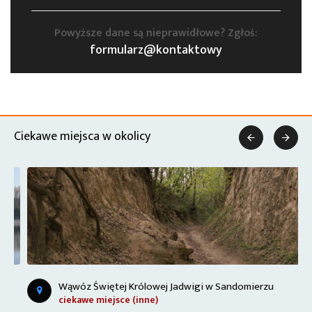
Powyższe dane są nieprawidłowe? Zgłoś:
formularz@kontaktowy
Ciekawe miejsca w okolicy


Wąwóz Świętej Królowej Jadwigi w Sandomierzu
ciekawe miejsce (inne)