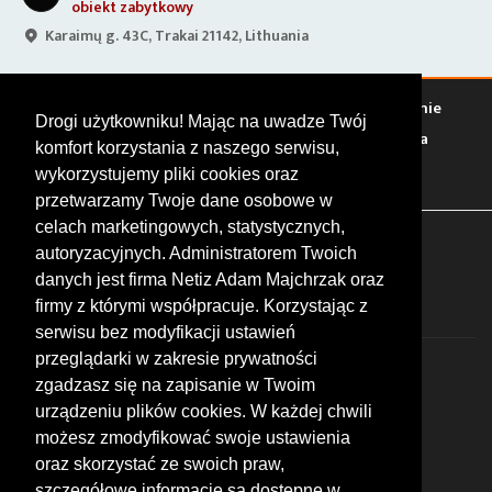
obiekt zabytkowy
Karaimų g. 43C, Trakai 21142, Lithuania
Warto zobaczyć
Serwisy
Sklepy
Stacje paliw
Jedzenie
Drogi użytkowniku! Mając na uwadze Twój
Bary
Zakwaterowanie
Tory
Zloty
Rajdy
Spotkania
komfort korzystania z naszego serwisu,
Targi
Giełdy
Szkolenia
wykorzystujemy pliki cookies oraz
przetwarzamy Twoje dane osobowe w
celach marketingowych, statystycznych,
FOLLOW US
autoryzacyjnych. Administratorem Twoich
danych jest firma Netiz Adam Majchrzak oraz
firmy z którymi współpracuje. Korzystając z
serwisu bez modyfikacji ustawień
przeglądarki w zakresie prywatności
zgadzasz się na zapisanie w Twoim
urządzeniu plików cookies. W każdej chwili
możesz zmodyfikować swoje ustawienia
© 2026 by MotoWhizzer.com
oraz skorzystać ze swoich praw,
All rights reserved.
szczegółowe informacje są dostępne w