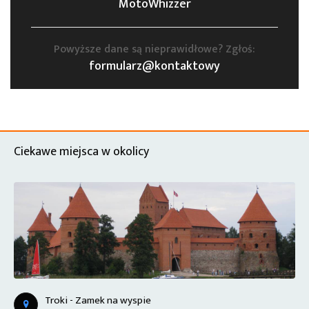
MotoWhizzer
Powyższe dane są nieprawidłowe? Zgłoś:
formularz@kontaktowy
Ciekawe miejsca w okolicy
Troki - Zamek na wyspie