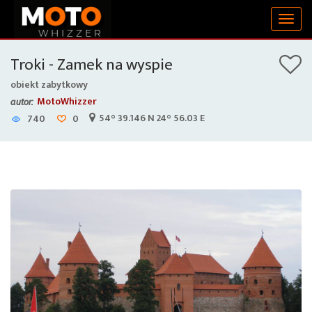
Togg
navig
Troki - Zamek na wyspie
obiekt zabytkowy
MotoWhizzer
autor:
54° 39.146 N 24° 56.03 E
740
0