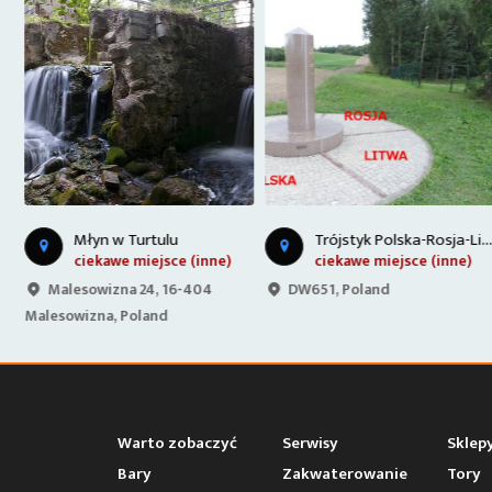
P
y "U Pana Tadeusza"
T
rójstyk Polska-Rosja-Litwa
Młyn w Turtulu
ciekawe miejsce (inne)
ciekawe miejsce (inne)
,
Malesowizna 24, 16-404
DW651, Poland
Malesowizna, Poland
Warto zobaczyć
Serwisy
Sklep
Bary
Zakwaterowanie
Tory