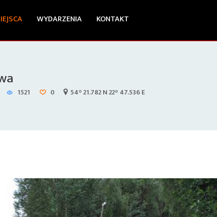
IEJSCA
WYDARZENIA
KONTAKT
twa
1521
0
54° 21.782 N 22° 47.536 E