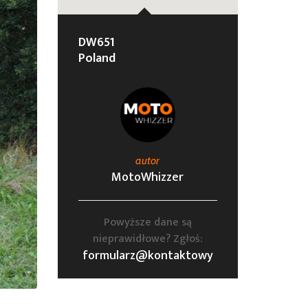
DW651
Poland
autor
MotoWhizzer
Powyższe dane są
nieprawidłowe? Zgłoś:
formularz@kontaktowy