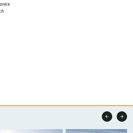
ranice
ech

