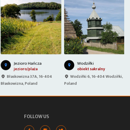
Jezioro Hańcza
Wodziłki
jezioro/plaża
obiekt sakralny
Błaskowizna 37A, 16-404
Wodziłki 6, 16-404 Wodziłki,
Błaskowizna, Poland
Poland
P
FOLLOW US