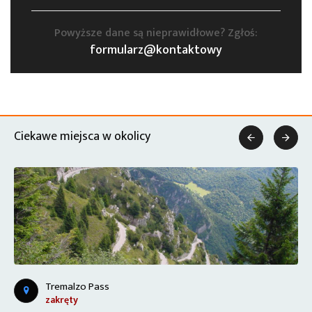
Powyższe dane są nieprawidłowe? Zgłoś:
formularz@kontaktowy
Ciekawe miejsca w okolicy


Tremalzo Pass
zakręty