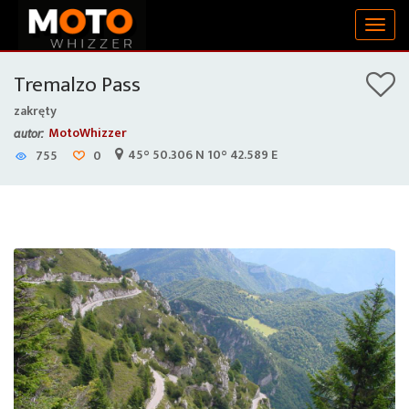
Togg
navig
Tremalzo Pass
zakręty
MotoWhizzer
autor:
45° 50.306 N 10° 42.589 E
755
0