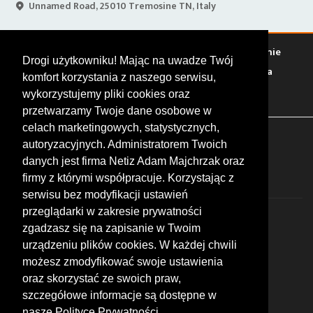
Unnamed Road, 25010 Tremosine TN, Italy
Warto zobaczyć
Serwisy
Sklepy
Stacje paliw
Jedzenie
Drogi użytkowniku! Mając na uwadze Twój
Bary
Zakwaterowanie
Tory
Zloty
Rajdy
Spotkania
komfort korzystania z naszego serwisu,
Targi
Giełdy
Szkolenia
wykorzystujemy pliki cookies oraz
przetwarzamy Twoje dane osobowe w
celach marketingowych, statystycznych,
FOLLOW US
autoryzacyjnych. Administratorem Twoich
danych jest firma Netiz Adam Majchrzak oraz
firmy z którymi współpracuje. Korzystając z
serwisu bez modyfikacji ustawień
przeglądarki w zakresie prywatności
zgadzasz się na zapisanie w Twoim
urządzeniu plików cookies. W każdej chwili
możesz zmodyfikować swoje ustawienia
© 2026 by MotoWhizzer.com
oraz skorzystać ze swoich praw,
All rights reserved.
szczegółowe informacje są dostępne w
nasze Polityce Prywatności.
KONTAKT