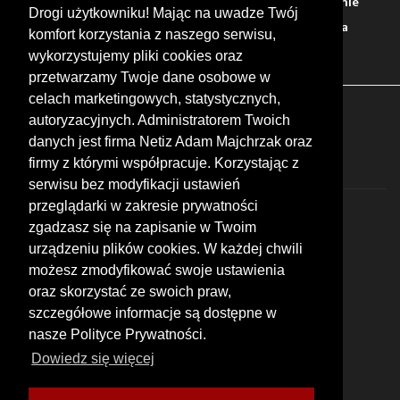
Warto zobaczyć
Serwisy
Sklepy
Stacje paliw
Jedzenie
Drogi użytkowniku! Mając na uwadze Twój
Bary
Zakwaterowanie
Tory
Zloty
Rajdy
Spotkania
komfort korzystania z naszego serwisu,
Targi
Giełdy
Szkolenia
wykorzystujemy pliki cookies oraz
przetwarzamy Twoje dane osobowe w
celach marketingowych, statystycznych,
FOLLOW US
autoryzacyjnych. Administratorem Twoich
danych jest firma Netiz Adam Majchrzak oraz
firmy z którymi współpracuje. Korzystając z
serwisu bez modyfikacji ustawień
przeglądarki w zakresie prywatności
zgadzasz się na zapisanie w Twoim
urządzeniu plików cookies. W każdej chwili
możesz zmodyfikować swoje ustawienia
© 2026 by MotoWhizzer.com
oraz skorzystać ze swoich praw,
All rights reserved.
szczegółowe informacje są dostępne w
nasze Polityce Prywatności.
KONTAKT
ul. Chopina 16, I piętro
Dowiedz się więcej
47-400 Racibórz
+48 519 739 378
office@motowhizzer.com