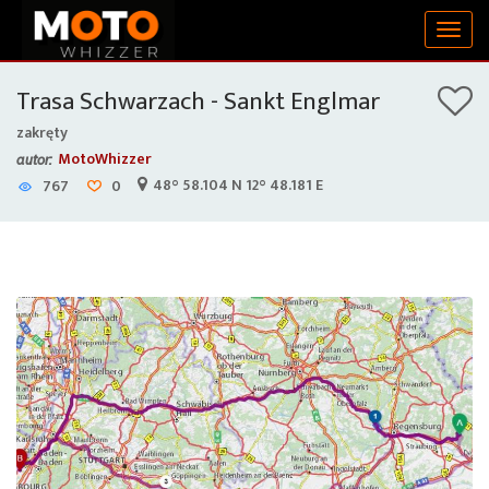
Togg
navig
Trasa Schwarzach - Sankt Englmar
zakręty
MotoWhizzer
autor:
48° 58.104 N 12° 48.181 E
767
0