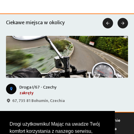
Ciekawe miejsca w okolicy


Droga I/67 - Czechy
zakręty
67, 735 81 Bohumín, Czechia
Warto zobaczyć
Serwisy
Sklepy
Stacje paliw
Jedzenie
Drogi użytkowniku! Mając na uwadze Twój
Bary
Zakwaterowanie
Tory
Zloty
Rajdy
Spotkania
komfort korzystania z naszego serwisu,