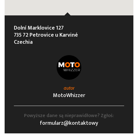
Dolní Marklovice 127
735 72 Petrovice u Karviné
Czechia
autor
MotoWhizzer
Powyższe dane są nieprawidłowe? Zgłoś:
formularz@kontaktowy