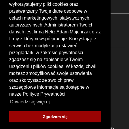
Targi
Giełdy
Szkolenia
wykorzystujemy pliki cookies oraz
przetwarzamy Twoje dane osobowe w
celach marketingowych, statystycznych,
FOLLOW US
autoryzacyjnych. Administratorem Twoich
danych jest firma Netiz Adam Majchrzak oraz
firmy z którymi współpracuje. Korzystając z
serwisu bez modyfikacji ustawień
przeglądarki w zakresie prywatności
zgadzasz się na zapisanie w Twoim
urządzeniu plików cookies. W każdej chwili
możesz zmodyfikować swoje ustawienia
© 2026 by MotoWhizzer.com
oraz skorzystać ze swoich praw,
All rights reserved.
szczegółowe informacje są dostępne w
nasze Polityce Prywatności.
KONTAKT
ul. Chopina 16, I piętro
Dowiedz się więcej
47-400 Racibórz
+48 519 739 378
office@motowhizzer.com
Zgadzam się
MOTOWHIZZER.COM
Baza ciekawych miejsc motocyklowych, wartych odwiedzenia w trakcie podróży.