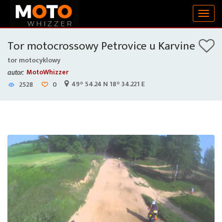
Togg
navig
Tor motocrossowy Petrovice u Karvine
tor motocyklowy
MotoWhizzer
autor:
49° 54.24 N 18° 34.221 E
2528
0