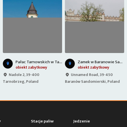
P
ałac Tarnowskich w Tarnobrzegu
Z
amek w Baranowie Sandomierskim
obiekt zabytkowy
obiekt zabytkowy
Nadole 2, 39-400
Unnamed Road, 39-450
Tarnobrzeg, Poland
Baranów Sandomierski, Poland
y
Stacje paliw
Jedzenie