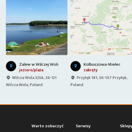
Zalew w Wilczej Woli
Kolbuszowa-Mielec
jezioro/plaża
zakręty
Wilcza Wola 323A, 36-121
Przyłęk 181, 36-107 Przyłęk,
Wilcza Wola, Poland
Poland
Warto zobaczyć
Serwisy
Sklep