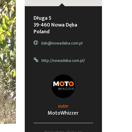
Długa 5
39-460 Nowa Dęba
Poland
dab@nowadeba.com.pl
http://nowadeba.com.pl/
autor
MotoWhizzer