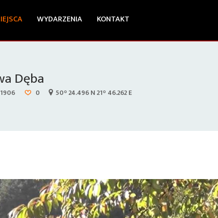
IEJSCA
WYDARZENIA
KONTAKT
wa Dęba
1906
0
50° 24.496 N 21° 46.262 E