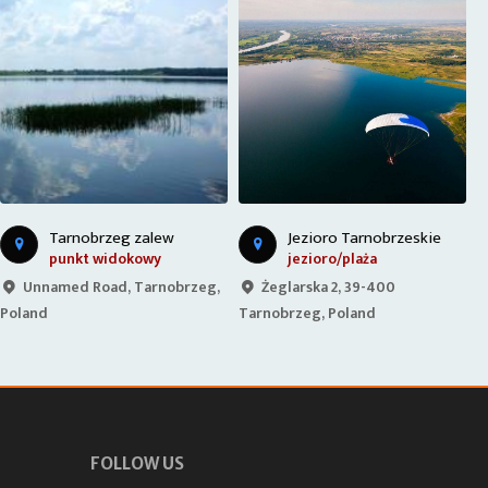
Tarnobrzeg zalew
Jezioro Tarnobrzeskie
punkt widokowy
jezioro/plaża
Unnamed Road, Tarnobrzeg,
Żeglarska 2, 39-400
Poland
Tarnobrzeg, Poland
P
FOLLOW US