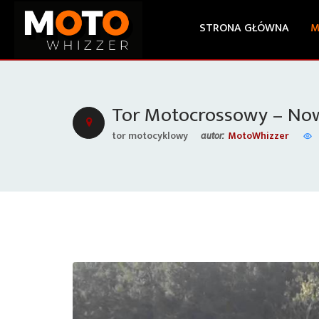
STRONA GŁÓWNA
M
Tor Motocrossowy – No
tor motocyklowy
MotoWhizzer
autor: