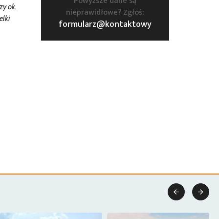
Powyższe dane są
zy ok.
nieprawidłowe? Zgłoś:
elki
formularz@kontaktowy

