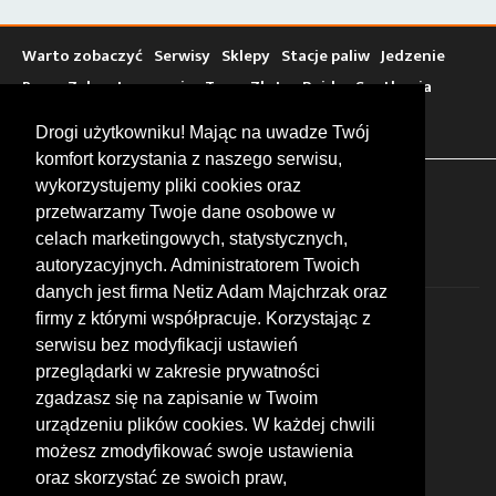
Warto zobaczyć
Serwisy
Sklepy
Stacje paliw
Jedzenie
Bary
Zakwaterowanie
Tory
Zloty
Rajdy
Spotkania
Targi
Giełdy
Szkolenia
Drogi użytkowniku! Mając na uwadze Twój
komfort korzystania z naszego serwisu,
wykorzystujemy pliki cookies oraz
FOLLOW US
przetwarzamy Twoje dane osobowe w
celach marketingowych, statystycznych,
autoryzacyjnych. Administratorem Twoich
danych jest firma Netiz Adam Majchrzak oraz
firmy z którymi współpracuje. Korzystając z
serwisu bez modyfikacji ustawień
przeglądarki w zakresie prywatności
zgadzasz się na zapisanie w Twoim
© 2026 by MotoWhizzer.com
urządzeniu plików cookies. W każdej chwili
All rights reserved.
możesz zmodyfikować swoje ustawienia
KONTAKT
oraz skorzystać ze swoich praw,
ul. Chopina 16, I piętro