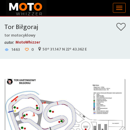
Togg
navig
Tor Biłgoraj
tor motocyklowy
MotoWhizzer
autor:
50° 31.147 N 22° 43.362 E
1463
0