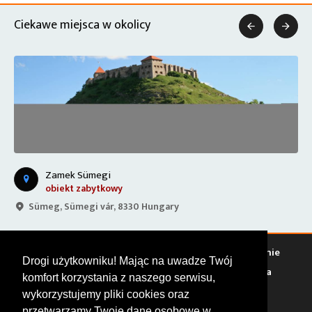
Ciekawe miejsca w okolicy


Zamek Sümegi
obiekt zabytkowy
Sümeg, Sümegi vár, 8330 Hungary
Warto zobaczyć
Serwisy
Sklepy
Stacje paliw
Jedzenie
Drogi użytkowniku! Mając na uwadze Twój
Bary
Zakwaterowanie
Tory
Zloty
Rajdy
Spotkania
komfort korzystania z naszego serwisu,
Targi
Giełdy
Szkolenia
wykorzystujemy pliki cookies oraz
przetwarzamy Twoje dane osobowe w