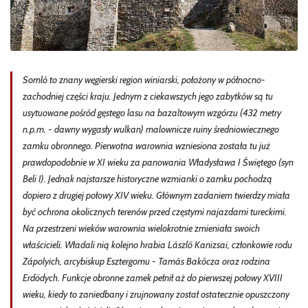
Somló to znany węgierski region winiarski, położony w północno-
zachodniej części kraju. Jednym z ciekawszych jego zabytków są tu
usytuowane pośród gęstego lasu na bazaltowym wzgórzu (432 metry
n.p.m. - dawny wygasły wulkan) malownicze ruiny średniowiecznego
zamku obronnego. Pierwotna warownia wzniesiona została tu już
prawdopodobnie w XI wieku za panowania Władysława I Świętego (syn
Beli I). Jednak najstarsze historyczne wzmianki o zamku pochodzą
dopiero z drugiej połowy XIV wieku. Głównym zadaniem twierdzy miała
być ochrona okolicznych terenów przed częstymi najazdami tureckimi.
Na przestrzeni wieków warownia wielokrotnie zmieniała swoich
właścicieli. Władali nią kolejno hrabia László Kanizsai, członkowie rodu
Zápolyich, arcybiskup Esztergomu - Tamás Bakócza oraz rodzina
Erdödych. Funkcje obronne zamek pełnił aż do pierwszej połowy XVIII
wieku, kiedy to zaniedbany i zrujnowany został ostatecznie opuszczony