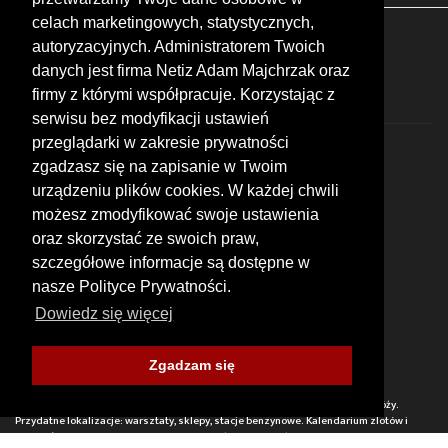
celach marketingowych, statystycznych,
FOLLOW US
autoryzacyjnych. Administratorem Twoich
danych jest firma Netiz Adam Majchrzak oraz
firmy z którymi współpracuje. Korzystając z
serwisu bez modyfikacji ustawień
przeglądarki w zakresie prywatności
zgadzasz się na zapisanie w Twoim
urządzeniu plików cookies. W każdej chwili
możesz zmodyfikować swoje ustawienia
© 2026 by MotoWhizzer.com
oraz skorzystać ze swoich praw,
All rights reserved.
szczegółowe informacje są dostępne w
nasze Polityce Prywatności.
KONTAKT
ul. Chopina 16, I piętro
Dowiedz się więcej
47-400 Racibórz
+48 519 739 378
office@motowhizzer.com
Zgadzam się
MOTOWHIZZER.COM
Baza ciekawych miejsc motocyklowych, wartych odwiedzenia w trakcie podróży.
Przydatne lokalizacje: warsztaty, sklepy, stacje benzynowe. Kalendarium zlotów i
spotkań motocyklistów. Opinie i ocent wyrażone przez użytkowników.