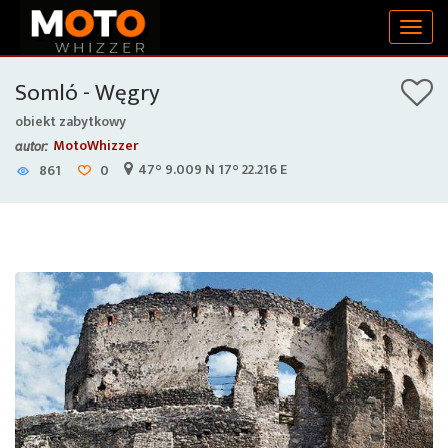
Togg
navig
Somló - Węgry
obiekt zabytkowy
MotoWhizzer
autor:
47° 9.009 N 17° 22.216 E
861
0