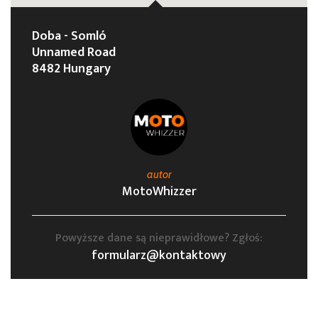
Doba - Somló
Unnamed Road
8482 Hungary
autor
MotoWhizzer
Powyższe dane są nieprawidłowe? Zgłoś:
formularz@kontaktowy