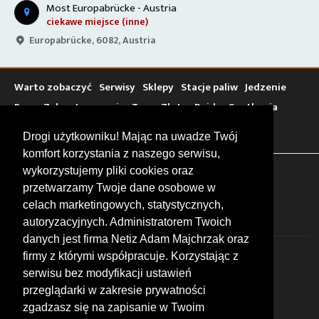
Most Europabrücke - Austria
ciekawe miejsce (inne)
Europabrücke, 6082, Austria
Warto zobaczyć
Serwisy
Sklepy
Stacje paliw
Jedzenie
Bary
Zakwaterowanie
Tory
Zloty
Rajdy
Spotkania
Targi
Giełdy
Szkolenia
Drogi użytkowniku! Mając na uwadze Twój
komfort korzystania z naszego serwisu,
wykorzystujemy pliki cookies oraz
FOLLOW US
przetwarzamy Twoje dane osobowe w
celach marketingowych, statystycznych,
autoryzacyjnych. Administratorem Twoich
danych jest firma Netiz Adam Majchrzak oraz
firmy z którymi współpracuje. Korzystając z
serwisu bez modyfikacji ustawień
przeglądarki w zakresie prywatności
zgadzasz się na zapisanie w Twoim
© 2026 by MotoWhizzer.com