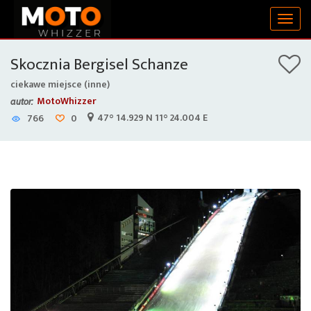
Togg
navig
Skocznia Bergisel Schanze
ciekawe miejsce (inne)
MotoWhizzer
autor:
47° 14.929 N 11° 24.004 E
766
0