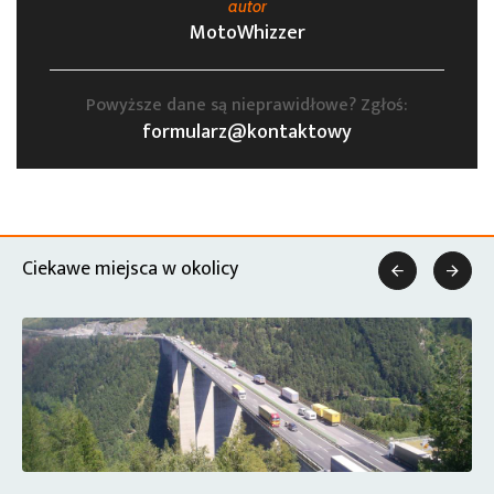
autor
MotoWhizzer
Powyższe dane są nieprawidłowe? Zgłoś:
formularz@kontaktowy
Ciekawe miejsca w okolicy

