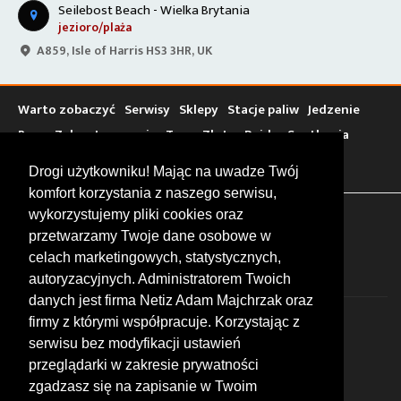
Seilebost Beach - Wielka Brytania
jezioro/plaża
A859, Isle of Harris HS3 3HR, UK
Warto zobaczyć
Serwisy
Sklepy
Stacje paliw
Jedzenie
Bary
Zakwaterowanie
Tory
Zloty
Rajdy
Spotkania
Targi
Giełdy
Szkolenia
Drogi użytkowniku! Mając na uwadze Twój
komfort korzystania z naszego serwisu,
wykorzystujemy pliki cookies oraz
FOLLOW US
przetwarzamy Twoje dane osobowe w
celach marketingowych, statystycznych,
autoryzacyjnych. Administratorem Twoich
danych jest firma Netiz Adam Majchrzak oraz
firmy z którymi współpracuje. Korzystając z
serwisu bez modyfikacji ustawień
przeglądarki w zakresie prywatności
zgadzasz się na zapisanie w Twoim
© 2026 by MotoWhizzer.com