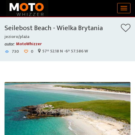
Togg
navig
Seilebost Beach - Wielka Brytania
jezioro/plaża
MotoWhizzer
autor:
57° 52.18 N -6° 57.586 W
730
0