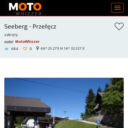
Togg
navig
Seeberg - Przełęcz
zakręty
MotoWhizzer
autor:
46° 25.279 N 14° 32.527 E
684
0