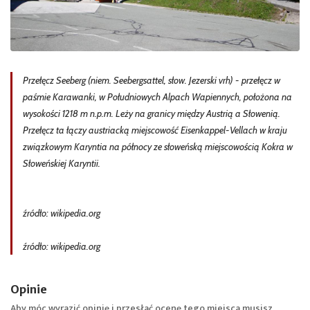
Przełęcz Seeberg (niem. Seebergsattel, słow. Jezerski vrh) - przełęcz w
paśmie Karawanki, w Południowych Alpach Wapiennych, położona na
wysokości 1218 m n.p.m. Leży na granicy między Austrią a Słowenią.
Przełęcz ta łączy austriacką miejscowość Eisenkappel-Vellach w kraju
związkowym Karyntia na północy ze słoweńską miejscowością Kokra w
Słoweńskiej Karyntii.
źródło: wikipedia.org
źródło: wikipedia.org
Opinie
Aby móc wyrazić opinię i przesłać ocenę tego miejsca musisz