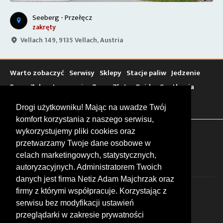
Seeberg - Przełęcz
zakręty
Vellach 149, 9135 Vellach, Austria
Warto zobaczyć
Serwisy
Sklepy
Stacje paliw
Jedzenie
Bary
Zakwaterowanie
Tory
Zloty
Rajdy
Spotkania
Targi
Giełdy
Szkolenia
Drogi użytkowniku! Mając na uwadze Twój
komfort korzystania z naszego serwisu,
wykorzystujemy pliki cookies oraz
FOLLOW US
przetwarzamy Twoje dane osobowe w
celach marketingowych, statystycznych,
autoryzacyjnych. Administratorem Twoich
danych jest firma Netiz Adam Majchrzak oraz
firmy z którymi współpracuje. Korzystając z
serwisu bez modyfikacji ustawień
przeglądarki w zakresie prywatności