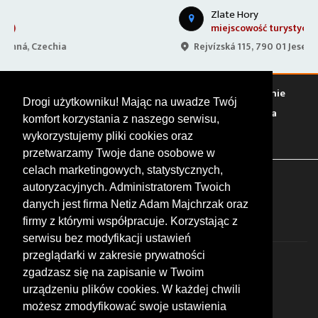
Zlate Hory
miejscowość turystyczna
Rejvízská 115, 790 01 Jeseník, Czechia
Warto zobaczyć
Serwisy
Sklepy
Stacje paliw
Jedzenie
Drogi użytkowniku! Mając na uwadze Twój
Bary
Zakwaterowanie
Tory
Zloty
Rajdy
Spotkania
komfort korzystania z naszego serwisu,
Targi
Giełdy
Szkolenia
wykorzystujemy pliki cookies oraz
przetwarzamy Twoje dane osobowe w
celach marketingowych, statystycznych,
FOLLOW US
autoryzacyjnych. Administratorem Twoich
danych jest firma Netiz Adam Majchrzak oraz
firmy z którymi współpracuje. Korzystając z
serwisu bez modyfikacji ustawień
przeglądarki w zakresie prywatności
zgadzasz się na zapisanie w Twoim
urządzeniu plików cookies. W każdej chwili
możesz zmodyfikować swoje ustawienia