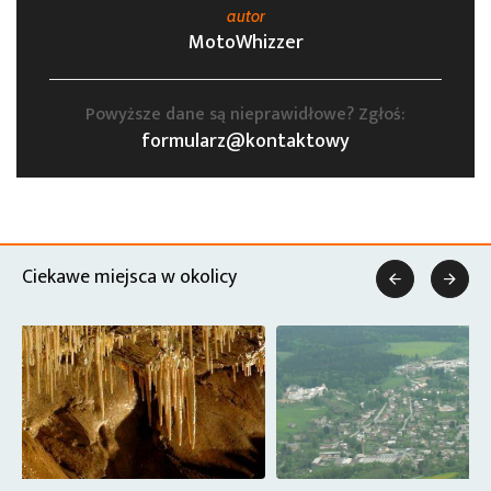
autor
MotoWhizzer
Powyższe dane są nieprawidłowe? Zgłoś:
formularz@kontaktowy
Ciekawe miejsca w okolicy

