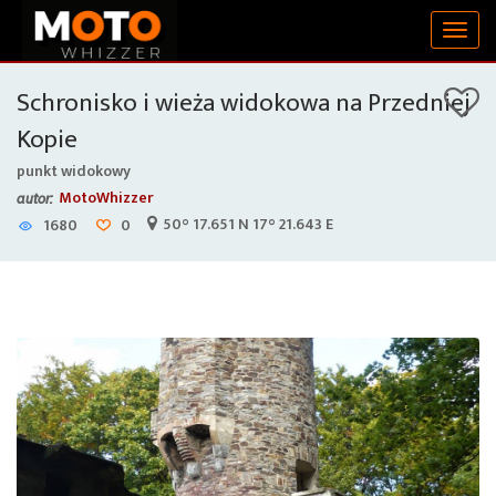
Togg
navig
Schronisko i wieża widokowa na Przedniej
Kopie
punkt widokowy
MotoWhizzer
autor:
50° 17.651 N 17° 21.643 E
1680
0