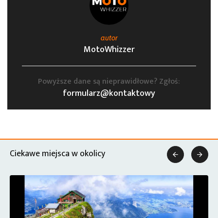
autor
MotoWhizzer
Powyższe dane są nieprawidłowe? Zgłoś:
formularz@kontaktowy
Ciekawe miejsca w okolicy

