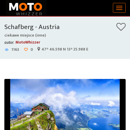
Togg
navig
Schafberg - Austria
ciekawe miejsce (inne)
MotoWhizzer
autor:
47° 46.598 N 13° 25.988 E
1163
0