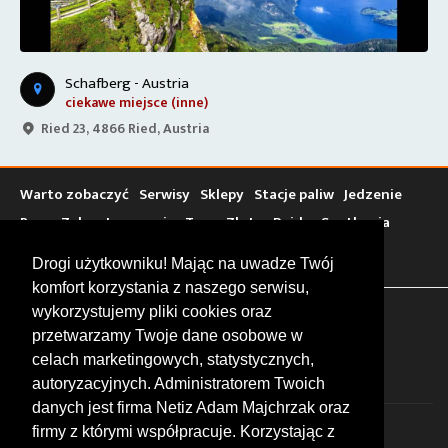
Jezioro Attersee - Austria
jezioro/plaża
Unterach am Attersee 16, 4866, Austria
Warto zobaczyć
Serwisy
Sklepy
Stacje paliw
Jedzenie
Bary
Zakwaterowanie
Tory
Zloty
Rajdy
Spotkania
Targi
Giełdy
Szkolenia
Drogi użytkowniku! Mając na uwadze Twój
komfort korzystania z naszego serwisu,
wykorzystujemy pliki cookies oraz
FOLLOW US
przetwarzamy Twoje dane osobowe w
celach marketingowych, statystycznych,
autoryzacyjnych. Administratorem Twoich
danych jest firma Netiz Adam Majchrzak oraz
firmy z którymi współpracuje. Korzystając z