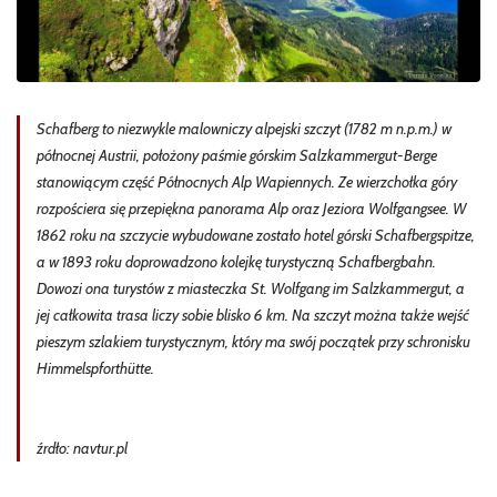
Schafberg to niezwykle malowniczy alpejski szczyt (1782 m n.p.m.) w
północnej Austrii, położony paśmie górskim Salzkammergut-Berge
stanowiącym część Północnych Alp Wapiennych. Ze wierzchołka góry
rozpościera się przepiękna panorama Alp oraz Jeziora Wolfgangsee. W
1862 roku na szczycie wybudowane zostało hotel górski Schafbergspitze,
a w 1893 roku doprowadzono kolejkę turystyczną Schafbergbahn.
Dowozi ona turystów z miasteczka St. Wolfgang im Salzkammergut, a
jej całkowita trasa liczy sobie blisko 6 km. Na szczyt można także wejść
pieszym szlakiem turystycznym, który ma swój początek przy schronisku
Himmelspforthütte.
źrdło: navtur.pl