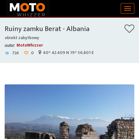
Togg
navig
Ruiny zamku Berat - Albania
obiekt zabytkowy
MotoWhizzer
autor:
40° 42.409 N 19° 56.801 E
724
0