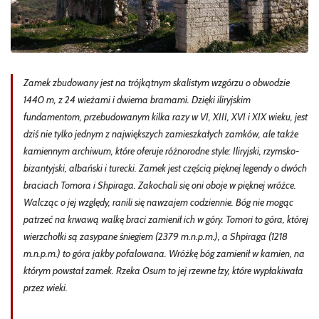
Zamek zbudowany jest na trójkątnym skalistym wzgórzu o obwodzie
1440 m, z 24 wieżami i dwiema bramami. Dzięki iliryjskim
fundamentom, przebudowanym kilka razy w VI, XIII, XVI i XIX wieku, jest
dziś nie tylko jednym z największych zamieszkałych zamków, ale także
kamiennym archiwum, które oferuje różnorodne style: Iliryjski, rzymsko-
bizantyjski, albański i turecki. Zamek jest częścią pięknej legendy o dwóch
braciach Tomora i Shpiraga. Zakochali się oni oboje w pięknej wróżce.
Walcząc o jej względy, ranili się nawzajem codziennie. Bóg nie mogąc
patrzeć na krwawą walkę braci zamienił ich w góry. Tomori to góra, której
wierzchołki są zasypane śniegiem (2379 m.n.p.m.), a Shpiraga (1218
m.n.p.m.) to góra jakby pofalowana. Wróżkę bóg zamienił w kamien, na
którym powstał zamek. Rzeka Osum to jej rzewne łzy, które wypłakiwała
przez wieki.