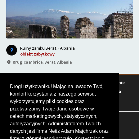
Ruiny zamku Berat - Albania
obiekt zabytkowy
Rrugica Mbrica, Berat, Albania
Warto zobaczyć
Serwisy
Sklepy
Stacje paliw
Jedzenie
Drogi użytkowniku! Mając na uwadze Twój
Bary
Zakwaterowanie
Tory
Zloty
Rajdy
Spotkania
komfort korzystania z naszego serwisu,
Targi
Giełdy
Szkolenia
wykorzystujemy pliki cookies oraz
przetwarzamy Twoje dane osobowe w
celach marketingowych, statystycznych,
FOLLOW US
autoryzacyjnych. Administratorem Twoich
danych jest firma Netiz Adam Majchrzak oraz
firmy z którymi współpracuje. Korzystając z