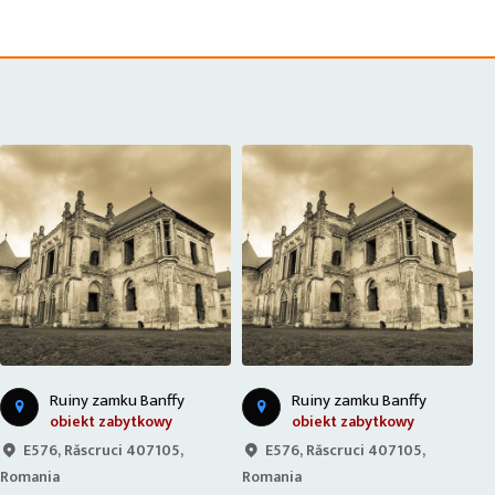
Ruiny zamku Banffy
Ruiny zamku Banffy
obiekt zabytkowy
obiekt zabytkowy
E576, Răscruci 407105,
E576, Răscruci 407105,
Romania
Romania
R