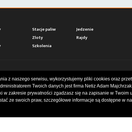
y
Stacje paliw
Jedzenie
Zloty
Rajdy
y
Szkolenia
AKT
MOTOWHIZZER.COM
ania z naszego serwisu, wykorzystujemy pliki cookies oraz p
dministratorem Twoich danych jest firma Netiz Adam Majchrzak 
ina 16, I piętro
Baza ciekawych miejsc moto
 Racibórz
w trakcie podróży. Przydatne 
rki w zakresie prywatności zgadzasz się na zapisanie w Twoim 
 739 378
stacje benzynowe. Kalendari
tać ze swoich praw, szczegółowe informacje są dostępne w na
@motowhizzer.com
motocyklistów. Opinie i oce