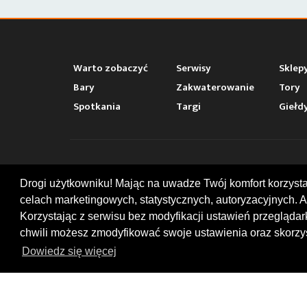
Warto zobaczyć
Serwisy
Sklep
Bary
Zakwaterowanie
Tory
Spotkania
Targi
Giełd
KONT
Drogi użytkowniku! Mając na uwadze Twój komfort korzyst
celach marketingowych, statystycznych, autoryzacyjnych. A
ul. Chop
47-400
Korzystając z serwisu bez modyfikacji ustawień przegląda
+48 519
chwili możesz zmodyfikować swoje ustawienia oraz skorzys
office
Dowiedz się więcej
© 2026 by MotoWhizzer.com
All rights reserved.