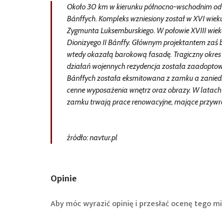
Około 30 km w kierunku północno-wschodnim od m
Bánffych. Kompleks wzniesiony został w XVI wieku
Zygmunta Luksemburskiego. W połowie XVIII wie
Dionizyego II Bánffy. Głównym projektantem zaś b
wtedy okazałą barokową fasadę. Tragiczny okres 
działań wojennych rezydencja została zaadoptowan
Bánffych została eksmitowana z zamku a zanied
cenne wyposażenia wnętrz oraz obrazy. W latach 
zamku trwają prace renowacyjne, mające przywró
źródło: navtur.pl
Opinie
Aby móc wyrazić opinię i przesłać ocenę tego mi