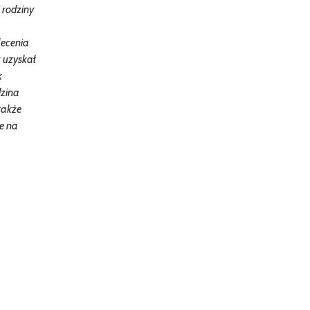
 rodziny
lecenia
 uzyskał
k
dzina
także
e na