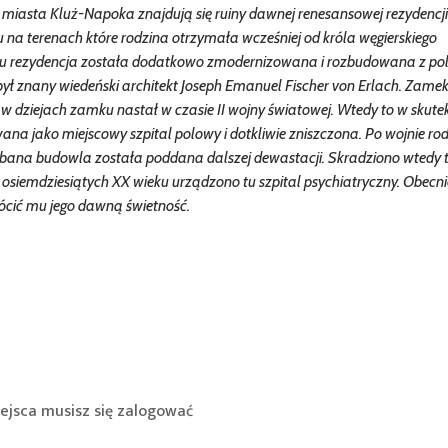
iasta Kluż-Napoka znajdują się ruiny dawnej renesansowej rezydencji
 na terenach które rodzina otrzymała wcześniej od króla węgierskiego
ku rezydencja została dodatkowo zmodernizowana i rozbudowana z po
ył znany wiedeński architekt Joseph Emanuel Fischer von Erlach. Zamek
w dziejach zamku nastał w czasie II wojny światowej. Wtedy to w skute
a jako miejscowy szpital polowy i dotkliwie zniszczona. Po wojnie ro
bana budowla została poddana dalszej dewastacji. Skradziono wtedy 
osiemdziesiątych XX wieku urządzono tu szpital psychiatryczny. Obecni
cić mu jego dawną świetność.
ejsca musisz się
zalogować