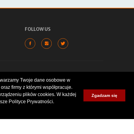
FOLLOW US
rzetwarzamy Twoje dane osobowe w
oraz firmy z którymi współpracuje.
cyklowych, wartych odwiedzenia
lokalizacje: warsztaty, sklepy,
urządzeniu plików cookies. W każdej
Zgadzam się
um zlotów i spotkań
sze Polityce Prywatności.
nt wyrażone przez użytkowników.