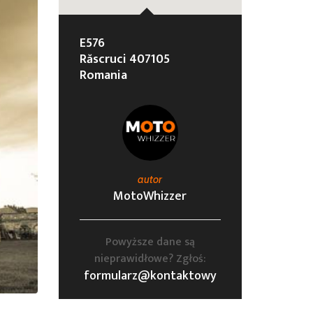
E576
Răscruci 407105
Romania
autor
MotoWhizzer
Powyższe dane są
nieprawidłowe? Zgłoś:
formularz@kontaktowy