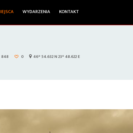
IEJSCA
WYDARZENIA
KONTAKT
848
0
46° 54.632 N 23° 48.622 E