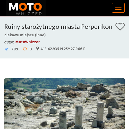
Togg
navig
Ruiny starożytnego miasta Perperikon
ciekawe miejsce (inne)
MotoWhizzer
autor:
41° 42.935 N 25° 27.966 E
789
0