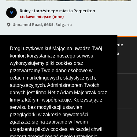
Ruiny starożytnego miasta Perperikon
ciekawe miejsce (inne)
Unnamed Road, 6685, Bulgaria
Warto zobaczyć
Serwisy
Sklepy
Stacje paliw
Jedzenie
Drogi użytkowniku! Mając na uwadze Twój
Bary
Zakwaterowanie
Tory
Zloty
Rajdy
Spotkania
komfort korzystania z naszego serwisu,
Targi
Giełdy
Szkolenia
wykorzystujemy pliki cookies oraz
przetwarzamy Twoje dane osobowe w
celach marketingowych, statystycznych,
FOLLOW US
autoryzacyjnych. Administratorem Twoich
danych jest firma Netiz Adam Majchrzak oraz
firmy z którymi współpracuje. Korzystając z
serwisu bez modyfikacji ustawień
przeglądarki w zakresie prywatności
zgadzasz się na zapisanie w Twoim
urządzeniu plików cookies. W każdej chwili
możesz zmodyfikować swoje ustawienia