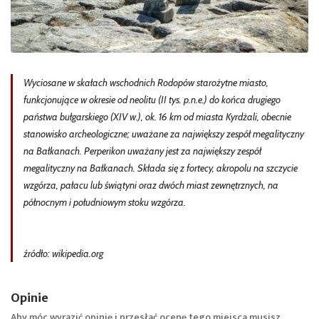
Wyciosane w skałach wschodnich Rodopów starożytne miasto,
funkcjonujące w okresie od neolitu (II tys. p.n.e.) do końca drugiego
państwa bułgarskiego (XIV w.), ok. 16 km od miasta Kyrdżali, obecnie
stanowisko archeologiczne; uważane za największy zespół megalityczny
na Bałkanach. Perperikon uważany jest za największy zespół
megalityczny na Bałkanach. Składa się z fortecy, akropolu na szczycie
wzgórza, pałacu lub świątyni oraz dwóch miast zewnętrznych, na
północnym i południowym stoku wzgórza.
źródło: wikipedia.org
Opinie
Aby móc wyrazić opinię i przesłać ocenę tego miejsca musisz