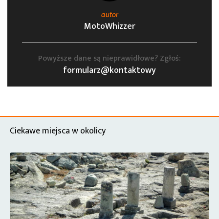
autor
MotoWhizzer
Powyższe dane są nieprawidłowe? Zgłoś:
formularz@kontaktowy
Ciekawe miejsca w okolicy