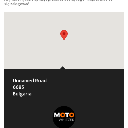
się
zalogować
Unnamed Road
6685
Bulgaria