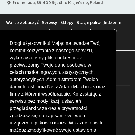
Promenada, 89-400 Sępólno Krajeńskie, Poland
Warto zobaczyć
Serwisy
Sklepy
Stacje paliw
Jedzenie
Bary
Zakwaterowanie
Tory
Zloty
Rajdy
Spotkania
Targi
Giełdy
Szkolenia
Drogi użytkowniku! Mając na uwadze Twój
komfort korzystania z naszego serwisu,
wykorzystujemy pliki cookies oraz
FOLLOW US
przetwarzamy Twoje dane osobowe w
celach marketingowych, statystycznych,
autoryzacyjnych. Administratorem Twoich
danych jest firma Netiz Adam Majchrzak oraz
firmy z którymi współpracuje. Korzystając z
serwisu bez modyfikacji ustawień
przeglądarki w zakresie prywatności
zgadzasz się na zapisanie w Twoim
© 2026 by MotoWhizzer.com
urządzeniu plików cookies. W każdej chwili
All rights reserved.
możesz zmodyfikować swoje ustawienia
KONTAKT