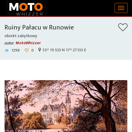
Togg
navig
Ruiny Pałacu w Runowie
obiekt zabytkowy
MotoWhizzer
autor:
53° 19.523 N 17° 27.133 E
1298
0