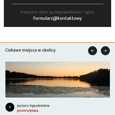
Powyższe dane są nieprawidłowe? Zgłoś:
formularz@kontaktowy
Ciekawe miejsca w okolicy


Jezioro Sępoleńskie
jezioro/plaża