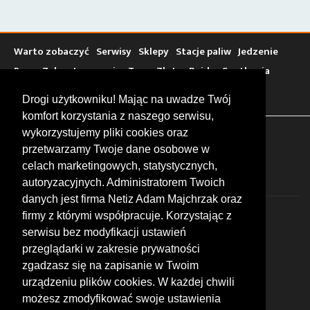
Warto zobaczyć
Serwisy
Sklepy
Stacje paliw
Jedzenie
Bary
Zakwaterowanie
Tory
Zloty
Rajdy
Spotkania
Targi
Giełdy
Szkolenia
Drogi użytkowniku! Mając na uwadze Twój
komfort korzystania z naszego serwisu,
wykorzystujemy pliki cookies oraz
FOLLOW US
przetwarzamy Twoje dane osobowe w
celach marketingowych, statystycznych,
autoryzacyjnych. Administratorem Twoich
danych jest firma Netiz Adam Majchrzak oraz
firmy z którymi współpracuje. Korzystając z
serwisu bez modyfikacji ustawień
przeglądarki w zakresie prywatności
zgadzasz się na zapisanie w Twoim
© 2026 by MotoWhizzer.com
urządzeniu plików cookies. W każdej chwili
All rights reserved.
możesz zmodyfikować swoje ustawienia
KONTAKT