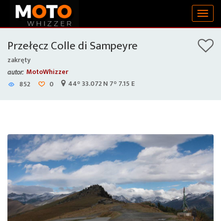
Togg
navig
Przełęcz Colle di Sampeyre
zakręty
MotoWhizzer
autor:
44° 33.072 N 7° 7.15 E
852
0