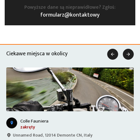
Powyższe dane są nieprawidłowe? Zgłoś:
formularz@kontaktowy
Ciekawe miejsca w okolicy


Colle Fauniera
zakręty
Unnamed Road, 12014 Demonte CN, Italy