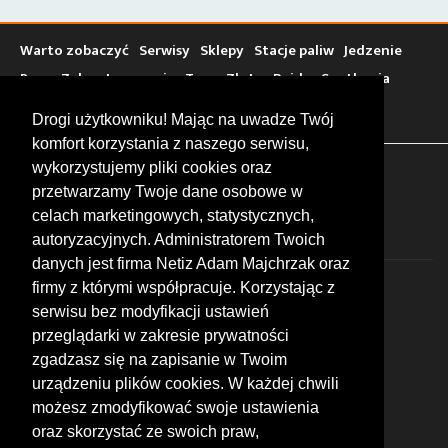
Warto zobaczyć
Serwisy
Sklepy
Stacje paliw
Jedzenie
Bary
Zakwaterowanie
Tory
Zloty
Rajdy
Spotkania
Targi
Giełdy
Szkolenia
Drogi użytkowniku! Mając na uwadze Twój
komfort korzystania z naszego serwisu,
wykorzystujemy pliki cookies oraz
FOLLOW US
przetwarzamy Twoje dane osobowe w
celach marketingowych, statystycznych,
autoryzacyjnych. Administratorem Twoich
danych jest firma Netiz Adam Majchrzak oraz
firmy z którymi współpracuje. Korzystając z
serwisu bez modyfikacji ustawień
przeglądarki w zakresie prywatności
zgadzasz się na zapisanie w Twoim
© 2026 by MotoWhizzer.com
urządzeniu plików cookies. W każdej chwili
All rights reserved.
możesz zmodyfikować swoje ustawienia
KONTAKT
oraz skorzystać ze swoich praw,
ul. Chopina 16, I piętro