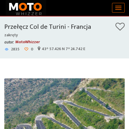
Togg
navig
Przełęcz Col de Turini - Francja
zakręty
MotoWhizzer
autor:
43° 57.426 N 7° 24.742 E
2835
0