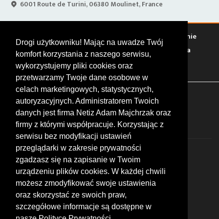
6001 Route de Turini, 06380 Moulinet, France
Warto zobaczyć
Serwisy
Sklepy
Stacje paliw
Jedzenie
Drogi użytkowniku! Mając na uwadze Twój
Bary
Zakwaterowanie
Tory
Zloty
Rajdy
Spotkania
komfort korzystania z naszego serwisu,
Targi
Giełdy
Szkolenia
wykorzystujemy pliki cookies oraz
przetwarzamy Twoje dane osobowe w
celach marketingowych, statystycznych,
FOLLOW US
autoryzacyjnych. Administratorem Twoich
danych jest firma Netiz Adam Majchrzak oraz
firmy z którymi współpracuje. Korzystając z
serwisu bez modyfikacji ustawień
przeglądarki w zakresie prywatności
zgadzasz się na zapisanie w Twoim
urządzeniu plików cookies. W każdej chwili
możesz zmodyfikować swoje ustawienia
© 2026 by MotoWhizzer.com
oraz skorzystać ze swoich praw,
All rights reserved.
szczegółowe informacje są dostępne w
nasze Polityce Prywatności.
KONTAKT