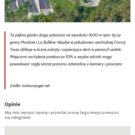
Ta piękna górska droga położona na wysokości 1600 m npm. łączy
gminy Moulinet i La Bollène-Vésubie w południowo-wschodniej Francji.
Trasa obfituje w liczne zakręty i zapierające dech w piersiach widoki.
Miejscami nachylenie przekracza 10% a wąskie odcinki mogą
powodować nagły wzrost poziomu adrenaliny u kierowcy i pasażera.
źródło: motovoyager.net
Opinie
Aby móc wyrazić opinię i przesłać ocenę tego miejsca musisz
się
zalogować