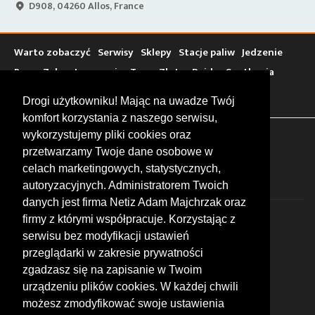
D908, 04260 Allos, France
Warto zobaczyć
Serwisy
Sklepy
Stacje paliw
Jedzenie
Bary
Zakwaterowanie
Tory
Zloty
Rajdy
Spotkania
Targi
Giełdy
Szkolenia
Drogi użytkowniku! Mając na uwadze Twój
komfort korzystania z naszego serwisu,
wykorzystujemy pliki cookies oraz
FOLLOW US
przetwarzamy Twoje dane osobowe w
celach marketingowych, statystycznych,
autoryzacyjnych. Administratorem Twoich
danych jest firma Netiz Adam Majchrzak oraz
firmy z którymi współpracuje. Korzystając z
serwisu bez modyfikacji ustawień
przeglądarki w zakresie prywatności
zgadzasz się na zapisanie w Twoim
© 2026 by MotoWhizzer.com
urządzeniu plików cookies. W każdej chwili
All rights reserved.
możesz zmodyfikować swoje ustawienia
KONTAKT