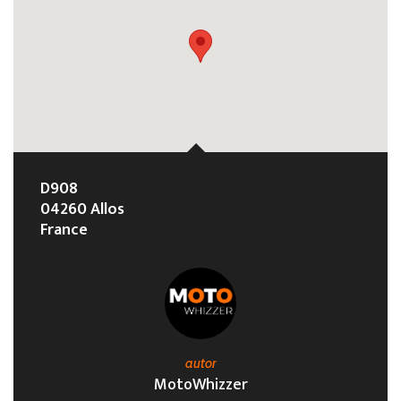
D908
04260 Allos
France
autor
MotoWhizzer