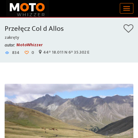
Togg
navig
Przełęcz Col d Allos
zakręty
MotoWhizzer
autor:
44° 18.011 N 6° 35.302 E
834
0