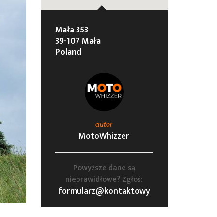
Mała 353
39-107 Mała
Poland
autor
MotoWhizzer
Powyższe dane są
nieprawidłowe? Zgłoś:
formularz@kontaktowy