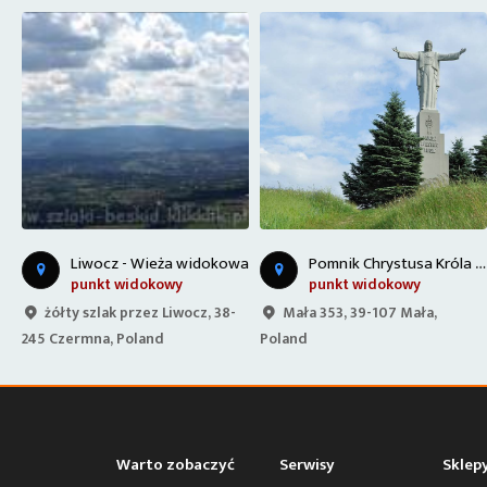
P
omnik Chrystusa Króla w Małej
Liwocz - Wieża widokowa
punkt widokowy
punkt widokowy
żółty szlak przez Liwocz, 38-
Mała 353, 39-107 Mała,
245 Czermna, Poland
Poland
Warto zobaczyć
Serwisy
Sklep