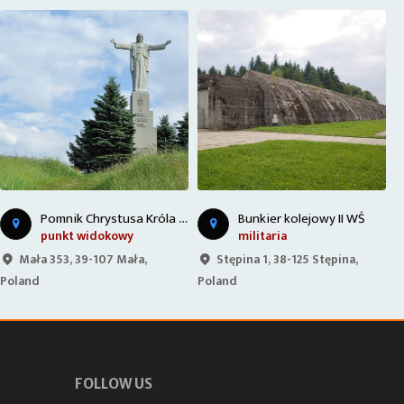
P
omnik Chrystusa Króla w Małej
Bunkier kolejowy II WŚ
punkt widokowy
militaria
Mała 353, 39-107 Mała,
Stępina 1, 38-125 Stępina,
Poland
Poland
2
FOLLOW US