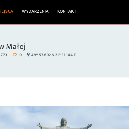
IEJSCA
WYDARZENIA
KONTAKT
 w Małej
1773
0
49° 57.602 N 21° 31.144 E