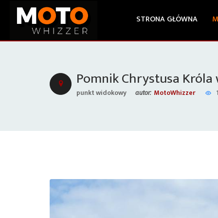
STRONA GŁÓWNA
M
Pomnik Chrystusa Króla
punkt widokowy
MotoWhizzer
autor: