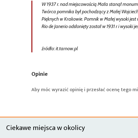
W 1937 r. nad miejscowością Mała stanął monume
Twórca pomnika był pochodzący z Małej Wojciech 
Pięknych w Krakowie. Pomnik w Małej wysoki jest
Rio de Janerio odsłonięty został w 1931 r i wysoki j
źródło: it.tarnow.pl
Opinie
Aby móc wyrazić opinię i przesłać ocenę tego mi
Ciekawe miejsca w okolicy