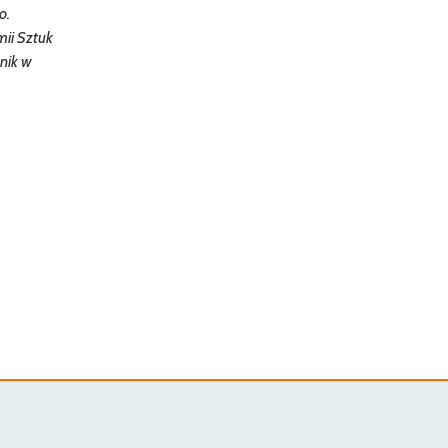
o.
mii Sztuk
nik w