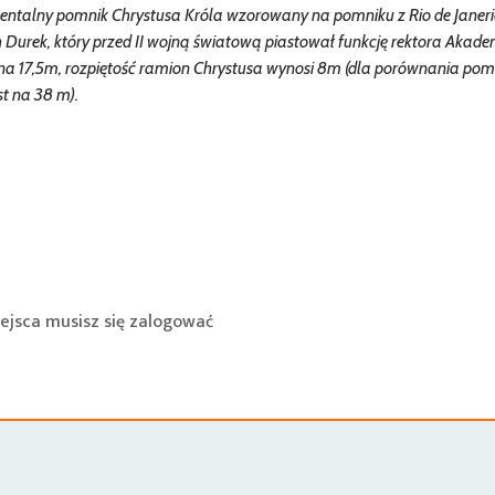
ntalny pomnik Chrystusa Króla wzorowany na pomniku z Rio de Janeri
Durek, który przed II wojną światową piastował funkcję rektora Akade
 na 17,5m, rozpiętość ramion Chrystusa wynosi 8m (dla porównania pom
est na 38 m).
ejsca musisz się
zalogować