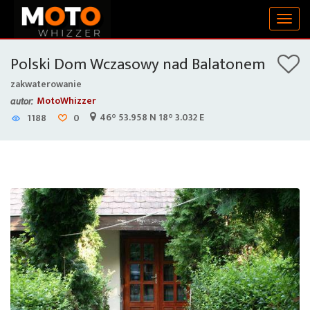
Togg
navig
Polski Dom Wczasowy nad Balatonem
zakwaterowanie
MotoWhizzer
autor:
46° 53.958 N 18° 3.032 E
1188
0