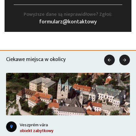
Powyższe dane są nieprawidłowe? Zgłoś:
formularz@kontaktowy
Ciekawe miejsca w okolicy


Veszprém vára
obiekt zabytkowy