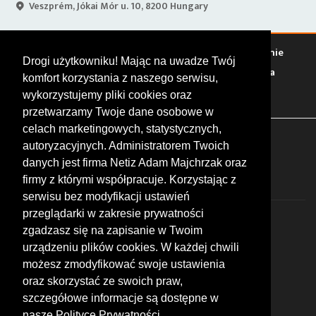
Veszprém, Jókai Mór u. 10, 8200 Hungary
Warto zobaczyć
Serwisy
Sklepy
Stacje paliw
Jedzenie
Drogi użytkowniku! Mając na uwadze Twój
Bary
Zakwaterowanie
Tory
Zloty
Rajdy
Spotkania
komfort korzystania z naszego serwisu,
Targi
Giełdy
Szkolenia
wykorzystujemy pliki cookies oraz
przetwarzamy Twoje dane osobowe w
celach marketingowych, statystycznych,
FOLLOW US
autoryzacyjnych. Administratorem Twoich
danych jest firma Netiz Adam Majchrzak oraz
firmy z którymi współpracuje. Korzystając z
serwisu bez modyfikacji ustawień
przeglądarki w zakresie prywatności
zgadzasz się na zapisanie w Twoim
urządzeniu plików cookies. W każdej chwili
możesz zmodyfikować swoje ustawienia
© 2026 by MotoWhizzer.com
oraz skorzystać ze swoich praw,
All rights reserved.
szczegółowe informacje są dostępne w
nasze Polityce Prywatności.
KONTAKT