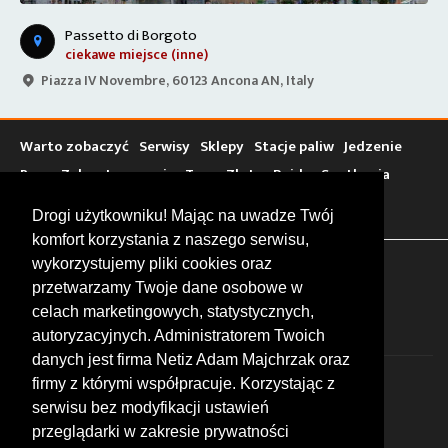
Passetto di Borgoto
ciekawe miejsce (inne)
Piazza IV Novembre, 60123 Ancona AN, Italy
Warto zobaczyć
Serwisy
Sklepy
Stacje paliw
Jedzenie
Bary
Zakwaterowanie
Tory
Zloty
Rajdy
Spotkania
Targi
Giełdy
Szkolenia
Drogi użytkowniku! Mając na uwadze Twój
komfort korzystania z naszego serwisu,
wykorzystujemy pliki cookies oraz
FOLLOW US
przetwarzamy Twoje dane osobowe w
celach marketingowych, statystycznych,
autoryzacyjnych. Administratorem Twoich
danych jest firma Netiz Adam Majchrzak oraz
firmy z którymi współpracuje. Korzystając z
serwisu bez modyfikacji ustawień
przeglądarki w zakresie prywatności