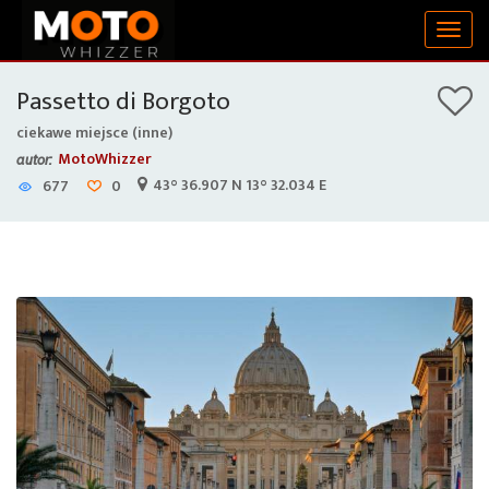
Togg
navig
Passetto di Borgoto
ciekawe miejsce (inne)
MotoWhizzer
autor:
43° 36.907 N 13° 32.034 E
677
0