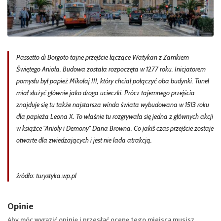
Passetto di Borgoto tajne przejście łączące Watykan z Zamkiem
Świętego Anioła. Budowa została rozpoczęta w 1277 roku. Inicjatorem
pomysłu był papież Mikołaj III, który chciał połączyć oba budynki. Tunel
miał służyć głównie jako droga ucieczki. Prócz tajemnego przejścia
znajduje się tu także najstarsza winda świata wybudowana w 1513 roku
dla papieża Leona X. To właśnie tu rozgrywała się jedna z głównych akcji
w książce "Anioły i Demony" Dana Browna. Co jakiś czas przejście zostaje
otwarte dla zwiedzających i jest nie lada atrakcją.
źródło: turystyka.wp.pl
Opinie
Aby móc wyrazić opinię i przesłać ocenę tego miejsca musisz