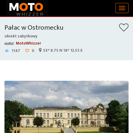
Togg
navig
Pałac w Ostromecku
obiekt zabytkowy
MotoWhizzer
autor:
53° 8.75 N 18° 12.55 E
1147
0