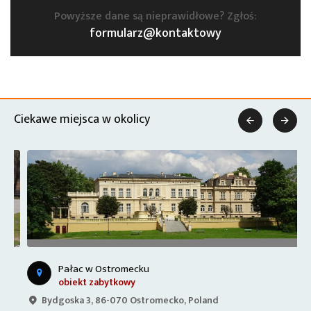
Powyższe dane są nieprawidłowe? Zgłoś:
formularz@kontaktowy
Ciekawe miejsca w okolicy


Pałac w Ostromecku
obiekt zabytkowy
Bydgoska 3, 86-070 Ostromecko, Poland