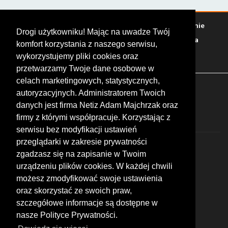
Warto zobaczyć
Serwisy
Sklepy
Stacje paliw
Jedzenie
Drogi użytkowniku! Mając na uwadze Twój
Bary
Zakwaterowanie
Tory
Zloty
Rajdy
Spotkania
komfort korzystania z naszego serwisu,
Targi
Giełdy
Szkolenia
wykorzystujemy pliki cookies oraz
przetwarzamy Twoje dane osobowe w
celach marketingowych, statystycznych,
FOLLOW US
autoryzacyjnych. Administratorem Twoich
danych jest firma Netiz Adam Majchrzak oraz
firmy z którymi współpracuje. Korzystając z
serwisu bez modyfikacji ustawień
przeglądarki w zakresie prywatności
zgadzasz się na zapisanie w Twoim
urządzeniu plików cookies. W każdej chwili
możesz zmodyfikować swoje ustawienia
© 2026 by MotoWhizzer.com
oraz skorzystać ze swoich praw,
All rights reserved.
szczegółowe informacje są dostępne w
nasze Polityce Prywatności.
KONTAKT
ul. Chopina 16, I piętro