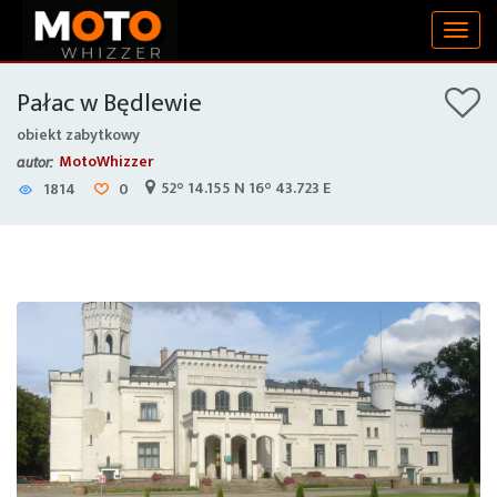
Togg
navig
Pałac w Będlewie
obiekt zabytkowy
MotoWhizzer
autor:
52° 14.155 N 16° 43.723 E
1814
0