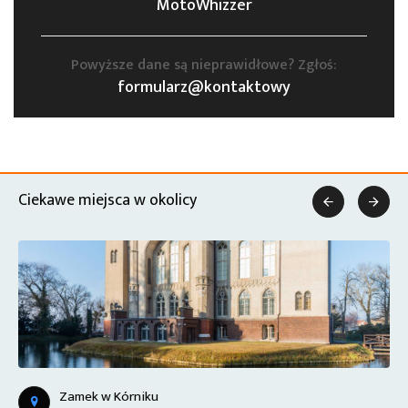
MotoWhizzer
Powyższe dane są nieprawidłowe? Zgłoś:
formularz@kontaktowy
Ciekawe miejsca w okolicy


Zamek w Kórniku