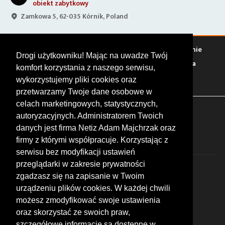
obiekt zabytkowy
Zamkowa 5, 62-035 Kórnik, Poland
Warto zobaczyć
Serwisy
Sklepy
Stacje paliw
Jedzenie
Drogi użytkowniku! Mając na uwadze Twój
Bary
Zakwaterowanie
Tory
Zloty
Rajdy
Spotkania
komfort korzystania z naszego serwisu,
Targi
Giełdy
Szkolenia
wykorzystujemy pliki cookies oraz
przetwarzamy Twoje dane osobowe w
celach marketingowych, statystycznych,
FOLLOW US
autoryzacyjnych. Administratorem Twoich
danych jest firma Netiz Adam Majchrzak oraz
firmy z którymi współpracuje. Korzystając z
serwisu bez modyfikacji ustawień
przeglądarki w zakresie prywatności
zgadzasz się na zapisanie w Twoim
urządzeniu plików cookies. W każdej chwili
możesz zmodyfikować swoje ustawienia
© 2026 by MotoWhizzer.com
oraz skorzystać ze swoich praw,
All rights reserved.
szczegółowe informacje są dostępne w