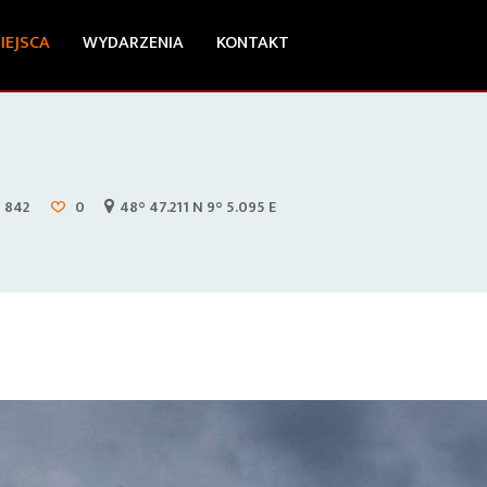
IEJSCA
WYDARZENIA
KONTAKT
842
0
48° 47.211 N 9° 5.095 E