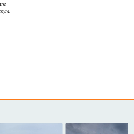
rzna
cznym.