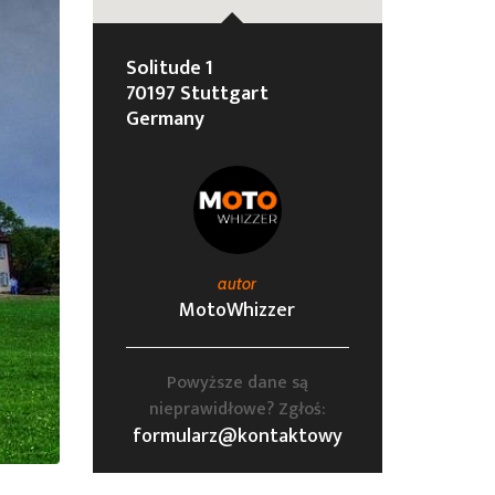
Solitude 1
70197 Stuttgart
Germany
autor
MotoWhizzer
Powyższe dane są
nieprawidłowe? Zgłoś:
formularz@kontaktowy