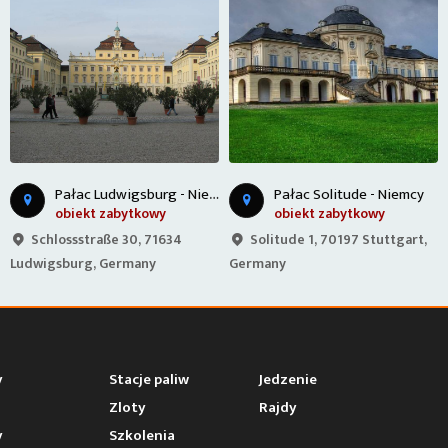
P
ałac Ludwigsburg - Niemcy
Pałac Solitude - Niemcy
obiekt zabytkowy
obiekt zabytkowy
Solitude 1, 70197 Stuttgart,
Schlossstraße 30, 71634
Germany
Ludwigsburg, Germany
y
Stacje paliw
Jedzenie
Zloty
Rajdy
y
Szkolenia