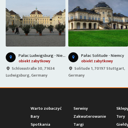
P
ałac Ludwigsburg - Niemcy
P
ałac Ludwigsburg - Niemcy
Pałac Solitude - Niemcy
obiekt zabytkowy
obiekt zabytkowy
Solitude 1, 70197 Stuttgart,
Schlossstraße 30, 71634
Germany
Ludwigsburg, Germany
Warto zobaczyć
Serwisy
Sklep
Bary
Zakwaterowanie
Tory
Spotkania
Targi
Giełd