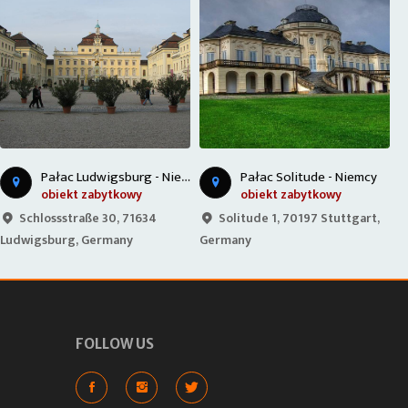
P
ałac Ludwigsburg - Niemcy
Pałac Solitude - Niemcy
obiekt zabytkowy
obiekt zabytkowy
Solitude 1, 70197 Stuttgart,
Schlossstraße 30, 71634
Germany
Ludwigsburg, Germany
G
FOLLOW US