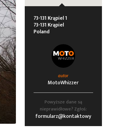
73-131 Krąpiel 1
73-131 Krąpiel
Poland
autor
MotoWhizzer
Powyższe dane są
nieprawidłowe? Zgłoś:
formularz@kontaktowy