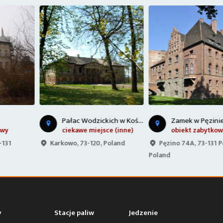
P
ałac Wodzickich w Kościelnikach
Zamek w Pęzinie
ciekawe miejsce (inne)
obiekt zabytkowy
Karkowo, 73-120, Poland
Pęzino 74A, 73-131 Pęzino,
Poland
y
Stacje paliw
Jedzenie