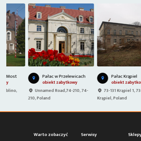
Pałac w Przelewicach
Pałac Krąpiel
obiekt zabytkowy
obiekt zabytkowy
Unnamed Road,74-210, 74-
73-131 Krąpiel 1, 73-131
210, Poland
Krąpiel, Poland
Warto zobaczyć
Serwisy
Sklep