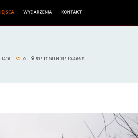
IEJSCA
WYDARZENIA
KONTAKT
1416
0
53° 17.981 N 15° 10.466 E