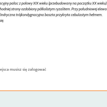
yjny pałac z połowy XIX wieku (przebudowany na początku XX wieku). 
dniej strony ozdobiony półkolistym ryzalitem. Przy południowej elewac
ylindryczna trójkondygnacyjna baszta przykryta cebulastym hełmem.
ię.
ejsca musisz się
zalogować