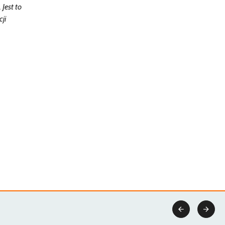
Jest to
ji

