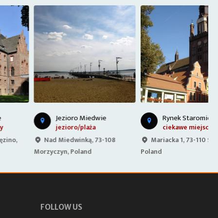
R
ynek Staromiejski w Stargardzie Szczecińskim
Jezioro Miedwie
jezioro/plaża
ciekawe miejsce (inne)
Nad Miedwinką, 73-108
Mariacka 1, 73-110 Stargard,
Morzyczyn, Poland
Poland
P
FOLLOW US