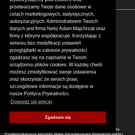
przetwarzamy Twoje dane osobowe w
celach marketingowych, statystycznych,
FOLLOW US
autoryzacyjnych. Administratorem Twoich
danych jest firma Netiz Adam Majchrzak oraz
firmy z którymi współpracuje. Korzystając z
serwisu bez modyfikacji ustawień
przeglądarki w zakresie prywatności
zgadzasz się na zapisanie w Twoim
urządzeniu plików cookies. W każdej chwili
możesz zmodyfikować swoje ustawienia
© 2026 by MotoWhizzer.com
oraz skorzystać ze swoich praw,
All rights reserved.
szczegółowe informacje są dostępne w
nasze Polityce Prywatności.
KONTAKT
ul. Chopina 16, I piętro
Dowiedz się więcej
47-400 Racibórz
+48 519 739 378
office@motowhizzer.com
Zgadzam się
MOTOWHIZZER.COM
Baza ciekawych miejsc motocyklowych, wartych odwiedzenia w trakcie podróży.
Przydatne lokalizacje: warsztaty, sklepy, stacje benzynowe. Kalendarium zlotów i