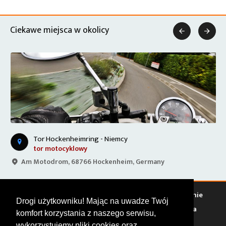
Ciekawe miejsca w okolicy


Tor Hockenheimring - Niemcy
tor motocyklowy
Am Motodrom, 68766 Hockenheim, Germany
Warto zobaczyć
Serwisy
Sklepy
Stacje paliw
Jedzenie
Drogi użytkowniku! Mając na uwadze Twój
Bary
Zakwaterowanie
Tory
Zloty
Rajdy
Spotkania
komfort korzystania z naszego serwisu,
Targi
Giełdy
Szkolenia
wykorzystujemy pliki cookies oraz