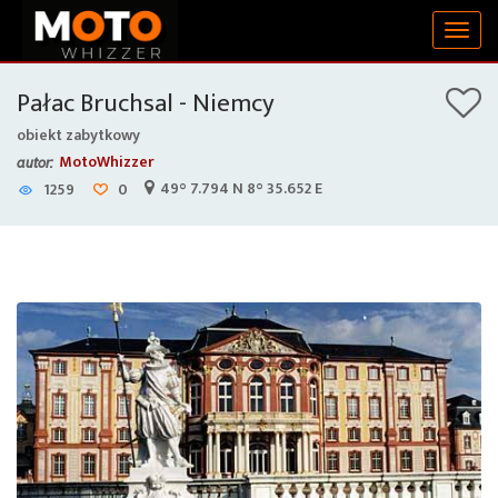
Togg
navig
Pałac Bruchsal - Niemcy
obiekt zabytkowy
MotoWhizzer
autor:
49° 7.794 N 8° 35.652 E
1259
0