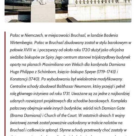
Pałac w Niemczech, w miejscowości Bruchsal, w landzie Badenia
Wirtembergia. Pałac w Bruchsal zbudowany został w stylu barokowym w
połowie XVIII w. i począwszy od około roku 1720 służył jako oficjalna
siedziba biskupów ze Spiry. Jego centrum stanowi trójskrzydłowy budynek
oparty na planach Maximiliana von Welsch dla kardynała Damiana
Hugo Philippa z Schönborn, księcia-biskupa Speyer (1719-1743) i
Konstancji (1740). Po wybudowaniu był wielokrotnie modyfikowany.
Centralne schody zbudował Balthasar Neumann, który przejął i pełnił
rolę głównego inżyniera od roku 1731. Uważane są za jedne z najbardziej
udanych rozwiązań projektowych dla schodów barokowych. Kompleks
pałacowy obejmuje wiele innych budynków, wśród nich Damian Gate
(Brama Damiana) i Church of the Court. W ostatnich dniach II wojny
światowej zamek został poważnie uszkodzony w trakcie nalotów na
Bruchsal i całkowicie spłonął. Słynne schody przetrwały choć zostały w