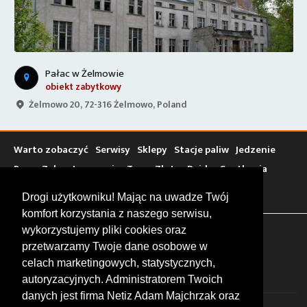
Pałac w Żelmowie
obiekt zabytkowy
Żelmowo 20, 72-316 Żelmowo, Poland
Warto zobaczyć
Serwisy
Sklepy
Stacje paliw
Jedzenie
Bary
Zakwaterowanie
Tory
Zloty
Rajdy
Spotkania
Targi
Giełdy
Szkolenia
Drogi użytkowniku! Mając na uwadze Twój
komfort korzystania z naszego serwisu,
wykorzystujemy pliki cookies oraz
FOLLOW US
przetwarzamy Twoje dane osobowe w
celach marketingowych, statystycznych,
autoryzacyjnych. Administratorem Twoich
danych jest firma Netiz Adam Majchrzak oraz