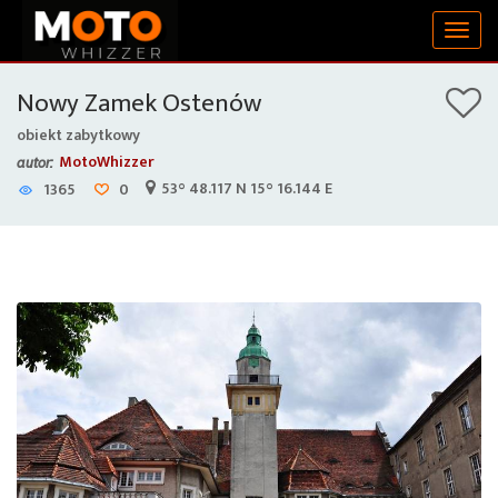
Togg
navig
Nowy Zamek Ostenów
obiekt zabytkowy
MotoWhizzer
autor:
53° 48.117 N 15° 16.144 E
1365
0