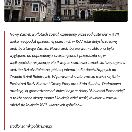
Nowy Zamek w Płotach został wzniesiony przez ród Ostenów w XVII
wieku nieopodal sprzedanej przez nich w 1577 roku dotychczasowej
siedziby Starego Zamku. Nowa siedziba pierwotnie zbliżona była
wyglądem do poprzedniej z czasem jednak przerodziła się w
wielkopańską rezydencję. Po II wojnie światowej zamek stał się najpierw
siedzibą Szkoły Rolniczej, później internatu dla dojeżdżających do
Zespołu Szkół Rolniczych. W prawym skrzydle zamku mieści się Sala
Posiedzeń Rady Miasta i Gminy Płoty oraz Sala Ślubów. Dodatkową
atrakcją są gromadzone od stuleci bogate zbiory "Biblioteki Pomorskiej",
a także cenne okazy monet i kolekcje dzieł sztuki, również w zamku
mieści się kolekcja XVII-wiecznych gobelinów.
źródło: zamkipolskie.net.pl