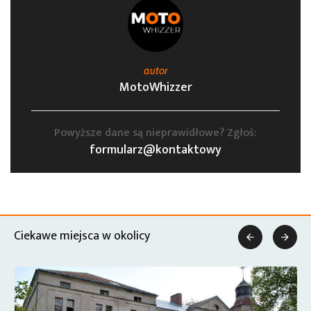
autor
MotoWhizzer
Powyższe dane są nieprawidłowe? Zgłoś:
formularz@kontaktowy
Ciekawe miejsca w okolicy

