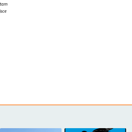
a tam
jsce