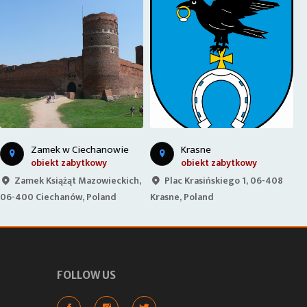
Krasne
Orlen
obiekt zabytkowy
stacja paliw
Plac Krasińskiego 1, 06-408
Płocka, 06-400 Ciechanów,
Krasne, Poland
Poland
O
FOLLOW US