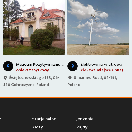
Elektrownia wiatrowa
Zamek w Ciechanowie
ciekawe miejsce (inne)
obiekt zabytkowy
Unnamed Road, 05-191,
Zamek Książąt Mazowieckich,
Poland
06-400 Ciechanów, Poland
y
Stacje paliw
Jedzenie
Zloty
Rajdy