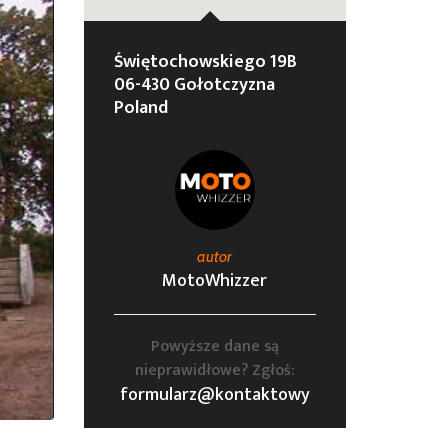
Świętochowskiego 19B
06-430 Gołotczyzna
Poland
autor
MotoWhizzer
Powyższe dane są
nieprawidłowe? Zgłoś:
formularz@kontaktowy