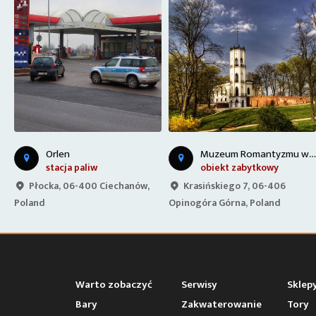
M
uzeum Romantyzmu w Opinogórze
M
uzeum Pozytywnizmu w Gołotczyźnie
obiekt zabytkowy
obiekt zabytkowy
Krasińskiego 7, 06-406
Świętochowskiego 19B, 06-
Opinogóra Górna, Poland
430 Gołotczyzna, Poland
Warto zobaczyć
Serwisy
Sklep
Bary
Zakwaterowanie
Tory