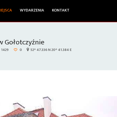
IEJSCA
WYDARZENIA
KONTAKT
 Gołotczyźnie
1429
0
52° 47.336 N 20° 41.384 E