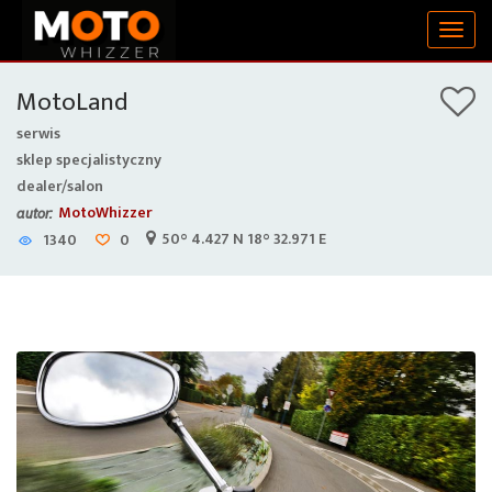
Togg
navig
MotoLand
serwis
sklep specjalistyczny
dealer/salon
MotoWhizzer
autor:
50° 4.427 N 18° 32.971 E
1340
0