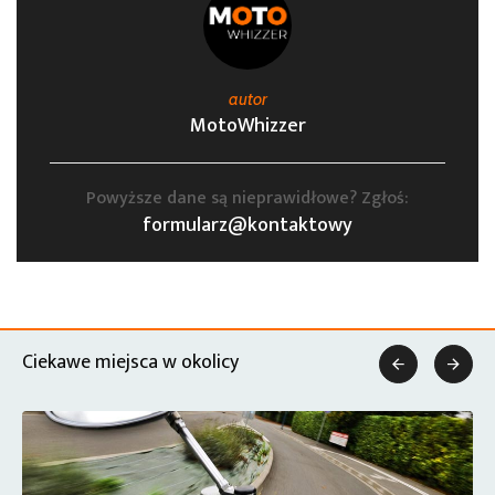
autor
MotoWhizzer
Powyższe dane są nieprawidłowe? Zgłoś:
formularz@kontaktowy
Ciekawe miejsca w okolicy

