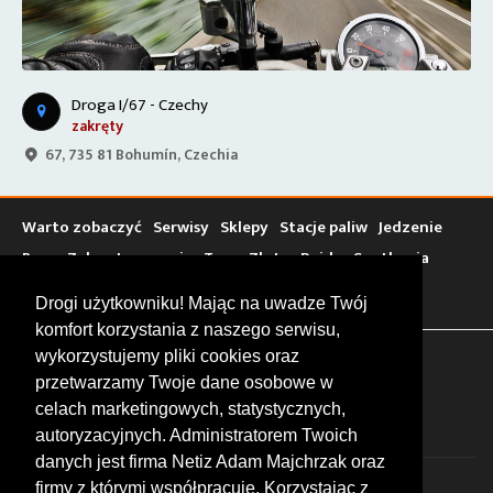
Droga I/67 - Czechy
zakręty
67, 735 81 Bohumín, Czechia
Warto zobaczyć
Serwisy
Sklepy
Stacje paliw
Jedzenie
Bary
Zakwaterowanie
Tory
Zloty
Rajdy
Spotkania
Targi
Giełdy
Szkolenia
Drogi użytkowniku! Mając na uwadze Twój
komfort korzystania z naszego serwisu,
wykorzystujemy pliki cookies oraz
FOLLOW US
przetwarzamy Twoje dane osobowe w
celach marketingowych, statystycznych,
autoryzacyjnych. Administratorem Twoich
danych jest firma Netiz Adam Majchrzak oraz
firmy z którymi współpracuje. Korzystając z