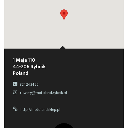
1 Maja 110
44-206 Rybnik
Poland
324242425
rowery@motoland.rybnik.pl
http://motolandsklep.pl