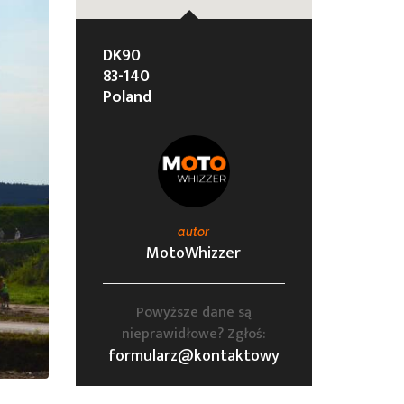
DK90
83-140
Poland
autor
MotoWhizzer
Powyższe dane są
nieprawidłowe? Zgłoś:
formularz@kontaktowy