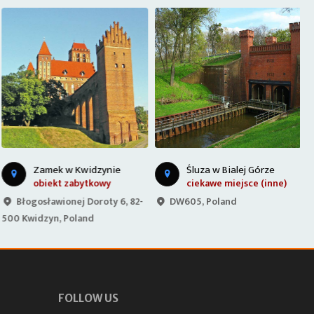
Zamek w Kwidzynie
Śluza w Bialej Górze
obiekt zabytkowy
ciekawe miejsce (inne)
Błogosławionej Doroty 6, 82-
DW605, Poland
500 Kwidzyn, Poland
S
FOLLOW US