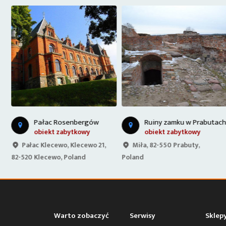
T
Sztum-Kwidzyn
Pałac Rosenbergów
Ruiny zamku w Prabutach
obiekt zabytkowy
obiekt zabytkowy
Pałac Klecewo, Klecewo 21,
Miła, 82-550 Prabuty,
82-520 Klecewo, Poland
Poland
Warto zobaczyć
Serwisy
Sklep