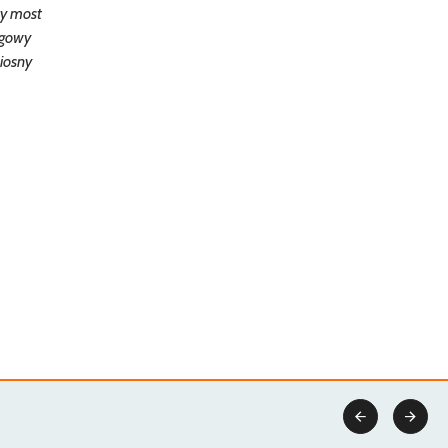
wy most
rogowy
iosny

