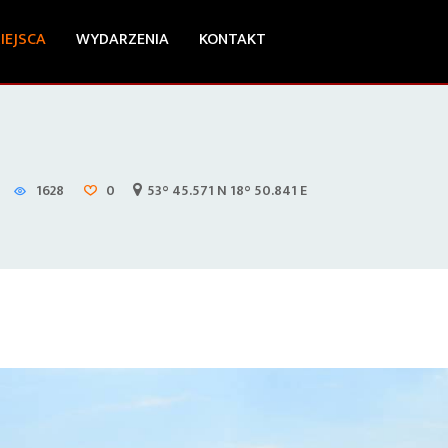
IEJSCA
WYDARZENIA
KONTAKT
1628
0
53° 45.571 N 18° 50.841 E