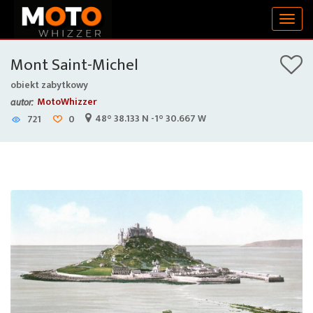
Togg
navig
Mont Saint-Michel
obiekt zabytkowy
MotoWhizzer
autor:
48° 38.133 N -1° 30.667 W
721
0