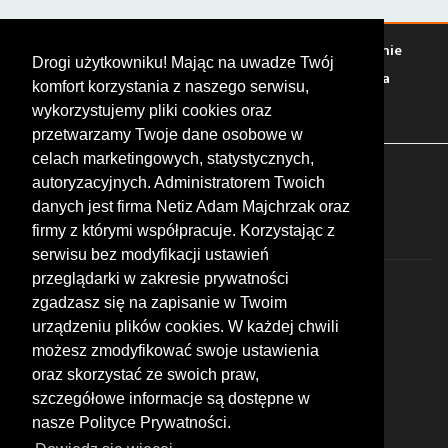
Warto zobaczyć
Serwisy
Sklepy
Stacje paliw
Jedzenie
Drogi użytkowniku! Mając na uwadze Twój
Bary
Zakwaterowanie
Tory
Zloty
Rajdy
Spotkania
komfort korzystania z naszego serwisu,
Targi
Giełdy
Szkolenia
wykorzystujemy pliki cookies oraz
przetwarzamy Twoje dane osobowe w
celach marketingowych, statystycznych,
FOLLOW US
autoryzacyjnych. Administratorem Twoich
danych jest firma Netiz Adam Majchrzak oraz
firmy z którymi współpracuje. Korzystając z
serwisu bez modyfikacji ustawień
przeglądarki w zakresie prywatności
zgadzasz się na zapisanie w Twoim
urządzeniu plików cookies. W każdej chwili
możesz zmodyfikować swoje ustawienia
© 2026 by MotoWhizzer.com
oraz skorzystać ze swoich praw,
All rights reserved.
szczegółowe informacje są dostępne w
nasze Polityce Prywatności.
KONTAKT
ul. Chopina 16, I piętro