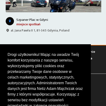
Szpaner Plac w Gdyni
miejsce spotkań
al. Jana Pawła II 1, 81-345 Gdynia, Poland
Warto zobaczyć
Serwisy
Sklepy
Stacje paliw
Jedzenie
Drogi użytkowniku! Mając na uwadze Twój
Bary
Zakwaterowanie
Tory
Zloty
Rajdy
Spotkania
komfort korzystania z naszego serwisu,
Targi
Giełdy
Szkolenia
wykorzystujemy pliki cookies oraz
przetwarzamy Twoje dane osobowe w
celach marketingowych, statystycznych,
FOLLOW US
autoryzacyjnych. Administratorem Twoich
danych jest firma Netiz Adam Majchrzak oraz
firmy z którymi współpracuje. Korzystając z
serwisu bez modyfikacji ustawień
przeglądarki w zakresie prywatności