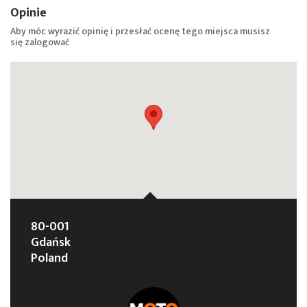
Opinie
Aby móc wyrazić opinię i przesłać ocenę tego miejsca musisz
się
zalogować
80-001
Gdańsk
Poland