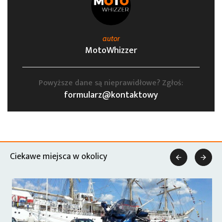
autor
MotoWhizzer
Powyższe dane są nieprawidłowe? Zgłoś:
formularz@kontaktowy
Ciekawe miejsca w okolicy

