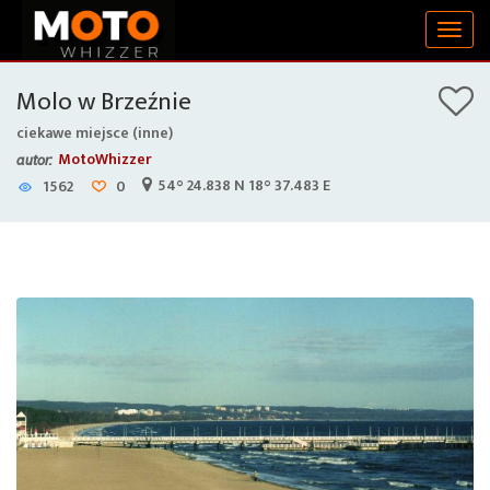
Togg
navig
Molo w Brzeźnie
ciekawe miejsce (inne)
MotoWhizzer
autor:
54° 24.838 N 18° 37.483 E
1562
0