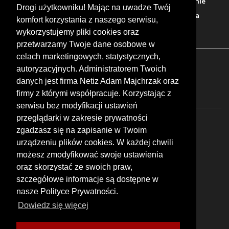
Warto zobaczyć
Serwisy
Sklepy
Stacje paliw
Jedzenie
Drogi użytkowniku! Mając na uwadze Twój
Bary
Zakwaterowanie
Tory
Zloty
Rajdy
Spotkania
komfort korzystania z naszego serwisu,
Targi
Giełdy
Szkolenia
wykorzystujemy pliki cookies oraz
przetwarzamy Twoje dane osobowe w
celach marketingowych, statystycznych,
FOLLOW US
autoryzacyjnych. Administratorem Twoich
danych jest firma Netiz Adam Majchrzak oraz
firmy z którymi współpracuje. Korzystając z
serwisu bez modyfikacji ustawień
przeglądarki w zakresie prywatności
zgadzasz się na zapisanie w Twoim
urządzeniu plików cookies. W każdej chwili
możesz zmodyfikować swoje ustawienia
© 2026 by MotoWhizzer.com
oraz skorzystać ze swoich praw,
All rights reserved.
szczegółowe informacje są dostępne w
nasze Polityce Prywatności.
KONTAKT
ul. Chopina 16, I piętro
Dowiedz się więcej
47-400 Racibórz
+48 519 739 378
office@motowhizzer.com