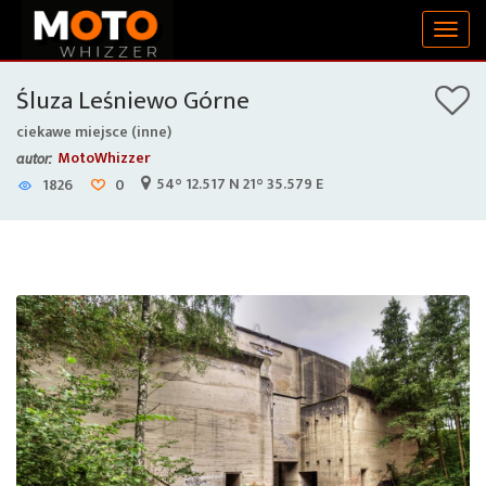
Togg
navig
Śluza Leśniewo Górne
ciekawe miejsce (inne)
MotoWhizzer
autor:
54° 12.517 N 21° 35.579 E
1826
0