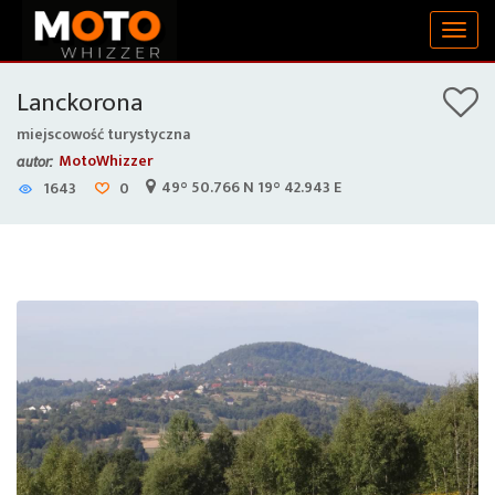
Togg
navig
Lanckorona
miejscowość turystyczna
MotoWhizzer
autor:
49° 50.766 N 19° 42.943 E
1643
0