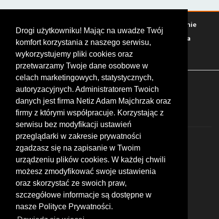
Warto zobaczyć
Serwisy
Sklepy
Stacje paliw
Jedzenie
Drogi użytkowniku! Mając na uwadze Twój
Bary
Zakwaterowanie
Tory
Zloty
Rajdy
Spotkania
komfort korzystania z naszego serwisu,
Targi
Giełdy
Szkolenia
wykorzystujemy pliki cookies oraz
przetwarzamy Twoje dane osobowe w
celach marketingowych, statystycznych,
FOLLOW US
autoryzacyjnych. Administratorem Twoich
danych jest firma Netiz Adam Majchrzak oraz
firmy z którymi współpracuje. Korzystając z
serwisu bez modyfikacji ustawień
przeglądarki w zakresie prywatności
zgadzasz się na zapisanie w Twoim
urządzeniu plików cookies. W każdej chwili
możesz zmodyfikować swoje ustawienia
© 2026 by MotoWhizzer.com
oraz skorzystać ze swoich praw,
All rights reserved.
szczegółowe informacje są dostępne w
nasze Polityce Prywatności.
KONTAKT
ul. Chopina 16, I piętro