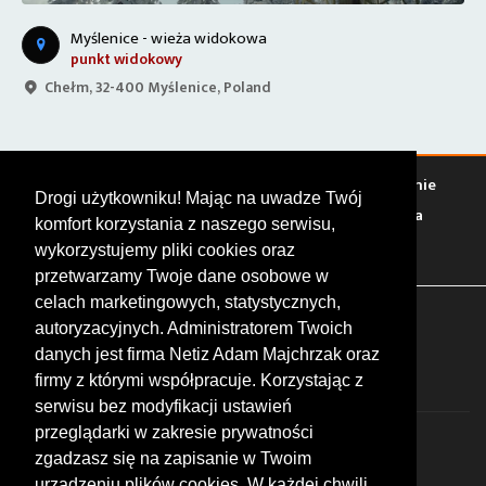
Myślenice - wieża widokowa
punkt widokowy
Chełm, 32-400 Myślenice, Poland
Warto zobaczyć
Serwisy
Sklepy
Stacje paliw
Jedzenie
Drogi użytkowniku! Mając na uwadze Twój
Bary
Zakwaterowanie
Tory
Zloty
Rajdy
Spotkania
komfort korzystania z naszego serwisu,
Targi
Giełdy
Szkolenia
wykorzystujemy pliki cookies oraz
przetwarzamy Twoje dane osobowe w
celach marketingowych, statystycznych,
FOLLOW US
autoryzacyjnych. Administratorem Twoich
danych jest firma Netiz Adam Majchrzak oraz
firmy z którymi współpracuje. Korzystając z
serwisu bez modyfikacji ustawień
przeglądarki w zakresie prywatności
zgadzasz się na zapisanie w Twoim
urządzeniu plików cookies. W każdej chwili