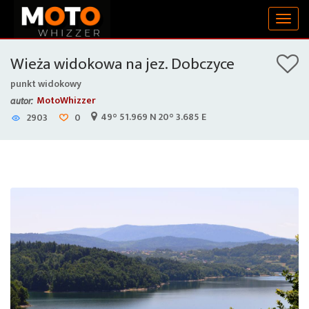
Togg
navig
Wieża widokowa na jez. Dobczyce
punkt widokowy
MotoWhizzer
autor:
49° 51.969 N 20° 3.685 E
2903
0