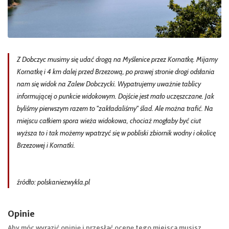
Z Dobczyc musimy się udać drogą na Myślenice przez Kornatkę. Mijamy
Kornatkę i 4 km dalej przed Brzezową, po prawej stronie drogi odsłania
nam się widok na Zalew Dobczycki. Wypatrujemy uważnie tablicy
informującej o punkcie widokowym. Dojście jest mało uczęszczane. Jak
byliśmy pierwszym razem to "zakładaliśmy" ślad. Ale można trafić. Na
miejscu całkiem spora wieża widokowa, chociaż mogłaby być ciut
wyższa to i tak możemy wpatrzyć się w pobliski zbiornik wodny i okolicę
Brzezowej i Kornatki.
źródło: polskaniezwykla.pl
Opinie
Aby móc wyrazić opinię i przesłać ocenę tego miejsca musisz