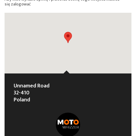
się
zalogować
Unnamed Road
32-410
Poland