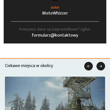
autor
MotoWhizzer
Powyższe dane są nieprawidłowe? Zgłoś:
formularz@kontaktowy
Ciekawe miejsca w okolicy

