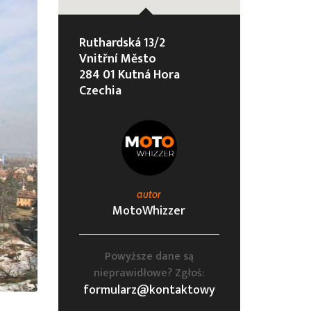
Ruthardská 13/2
Vnitřní Město
284 01 Kutná Hora
Czechia
autor
MotoWhizzer
Powyższe dane są
nieprawidłowe? Zgłoś:
formularz@kontaktowy