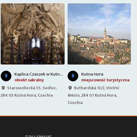
K
aplica Czaszek w Kutnej Horze
Kutna Hora
obiekt sakralny
miejscowość turystyczna
Starosedlecká 55, Sedlec,
Ruthardská 13/2, Vnitřní
284 03 Kutná Hora, Czechia
Město, 284 01 Kutná Hora,
2
Czechia