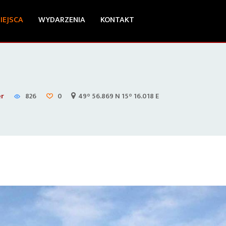
IEJSCA
WYDARZENIA
KONTAKT
er
826
0
49° 56.869 N 15° 16.018 E