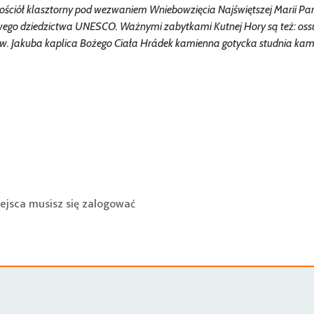
 kościół klasztorny pod wezwaniem Wniebowzięcia Najświętszej Marii P
atowego dziedzictwa UNESCO. Ważnymi zabytkami Kutnej Hory są też: os
ł św. Jakuba kaplica Bożego Ciała Hrádek kamienna gotycka studnia ka
ejsca musisz się
zalogować