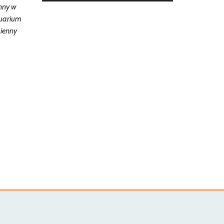
anny w
suarium
mienny