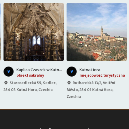
K
aplica Czaszek w Kutnej Horze
Kutna Hora
obiekt sakralny
miejscowość turystyczna
Starosedlecká 55, Sedlec,
Ruthardská 13/2, Vnitřní
284 03 Kutná Hora, Czechia
Město, 284 01 Kutná Hora,
Czechia