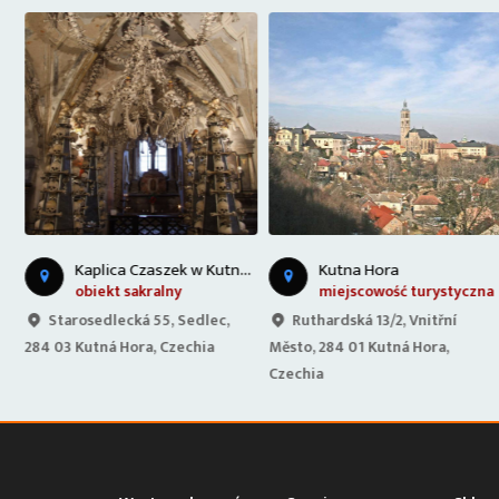
K
aplica Czaszek w Kutnej Horze
Kutna Hora
a
obiekt sakralny
miejscowość turystyczna
Starosedlecká 55, Sedlec,
Ruthardská 13/2, Vnitřní
284 03 Kutná Hora, Czechia
Město, 284 01 Kutná Hora,
Czechia