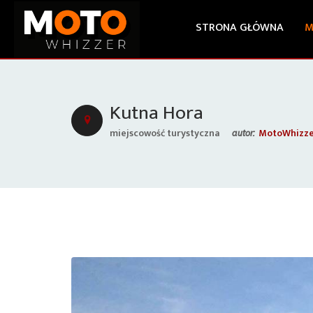
STRONA GŁÓWNA
M
Kutna Hora
miejscowość turystyczna
MotoWhizz
autor: